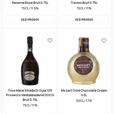
Reserva Rose Brut 0.75L
Treviso Brut 0.75L
75CL / 11.5%
75CL / 11%
VEZI PRODUS
VEZI PRODUS
Foss Marai Strada Di Guia 109
Mozart Gold Chocolate Cream
Prosecco Valdobbiadene DOCG
0.5L
Brut 0.75L
50CL / 17%
75CL / 11%