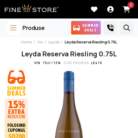
0
SUMMER
Produse
DEALS
Home
Vin
Leyda
Leyda Reserva Riesling 0.75L
Leyda Reserva Riesling 0.75L
VIN
75cl / 13%
COD PRODUS:
LE470
15%
EXTRA
REDUCERE
FOLOSIND
CUPONUL
SD700