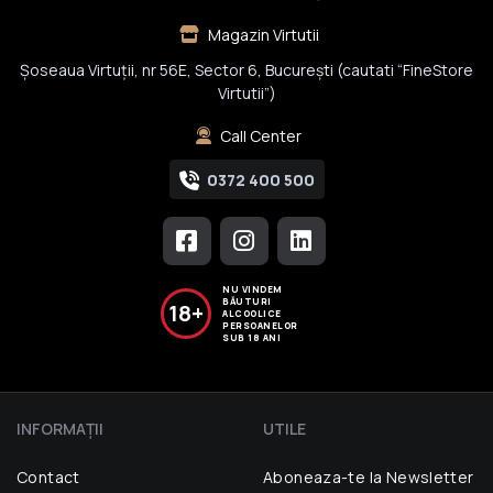
Magazin Virtutii
Șoseaua Virtuții, nr 56E, Sector 6, București (cautati “FineStore
Virtutii”)
Call Center
0372 400 500
NU VINDEM
BĂUTURI
18+
ALCOOLICE
PERSOANELOR
SUB 18 ANI
INFORMAŢII
UTILE
Contact
Aboneaza-te la Newsletter