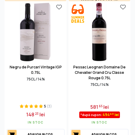
Negru de Purcari Vintage IGP
Pessac Leognan Domaine De
0.75L
Chevalier Grand Cru Classe
Rouge 0.75L
75CL / 14%
75CL / 14%
5
(3)
581
lei
65
148
lei
23
40
494
lei
*după cupon:
IN STOC
IN STOC
ADAUGA IN COS
ADAUGA IN COS