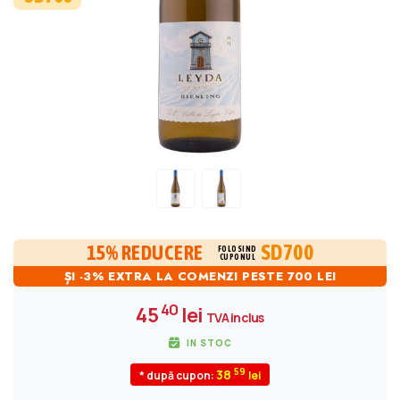
SD700
15% REDUCERE
FOLOSIND
CUPONUL
ȘI -3% EXTRA LA COMENZI PESTE 700 LEI
40
45
lei
TVA inclus
IN STOC
59
38
* după cupon: