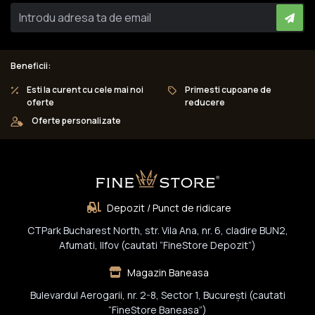
Beneficii:
Esti la curent cu cele mai noi
Primesti cupoane de
oferte
reducere
Oferte personalizate
Depozit / Punct de ridicare
CTPark Bucharest North, str. Vila Ana, nr. 6, cladire BUN2,
Afumati, Ilfov (cautati “FineStore Depozit”)
Magazin Baneasa
Bulevardul Aerogarii, nr. 2-8, Sector 1, Bucureşti (cautati
“FineStore Baneasa”)