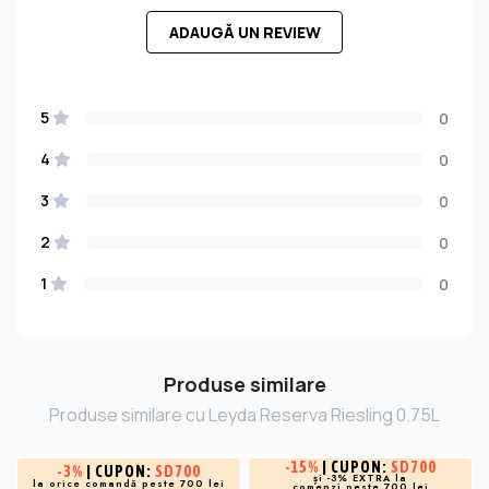
ADAUGĂ UN REVIEW
5
0
4
0
3
0
2
0
1
0
Produse similare
Produse similare cu Leyda Reserva Riesling 0.75L
-
15%
| CUPON:
SD700
-
3%
| CUPON:
SD700
și -3% EXTRA la
la orice comandă peste 700 lei
comenzi peste 700 lei