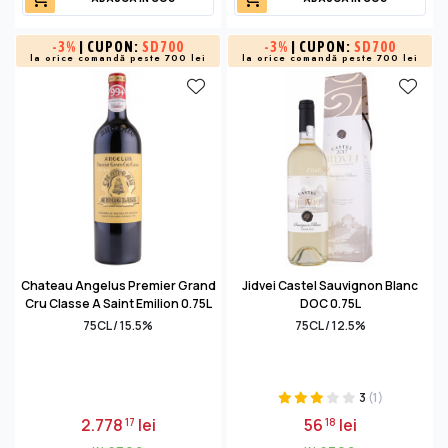
-
3%
| CUPON:
SD700
-
3%
| CUPON:
SD700
la orice comandă peste 700 lei
la orice comandă peste 700 lei
Chateau Angelus Premier Grand
Jidvei Castel Sauvignon Blanc
Cru Classe A Saint Emilion 0.75L
DOC 0.75L
75CL / 15.5%
75CL / 12.5%
3
(1)
2.778
lei
56
lei
17
18