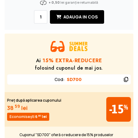
+ 0,50
lei garanție returnabilă
ADAUGA IN COS
Ai
15% EXTRA-REDUCERE
folosind cuponul de mai jos.
Cod
:
SD700
Preț după aplicarea cuponului
-15
%
59
38
lei
81
Economisești
6
lei
Cuponul "SD700" oferă o reducere de 15% produselor