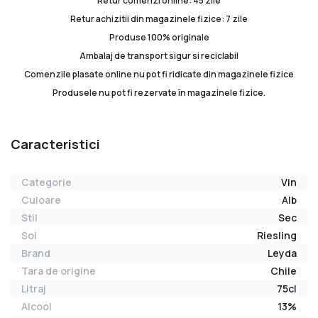
Retur comenzi online: 45 zile
Retur achizitii din magazinele fizice: 7 zile
Produse 100% originale
Ambalaj de transport sigur si reciclabil
Comenzile plasate online nu pot fi ridicate din magazinele fizice
Produsele nu pot fi rezervate în magazinele fizice.
Caracteristici
Categorie
Vin
Culoare
Alb
Stil
Sec
Soi
Riesling
Brand
Leyda
Tara de origine
Chile
Litraj
75cl
Alcool
13%