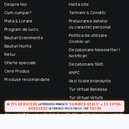
Despre Noi
Harta site
Cum cumpar?
Termeni & Conditii
Plata & Livrare
Prelucrarea datelor
cu caracter personal
Program de lucru
Politica de utilizare
Bauturi Evenimente
Cookie-uri
Bauturi Nunta
Dezabonare Newsletter /
Retur
Notificari
Oferte speciale
Dezabonare SMS
Cere Produs
ANPC
Produse recomandate
Vezi toate brandurile
Tur Virtual Baneasa
Tur Virtual Virtutii
15% REDUCERE
"SUMMER DEALS" + 3% EXTRA-
AI
LA PRODUSELE MARCATE
REDUCERE
SD700
LA COMENZI PESTE 700 LEI. COD:
Copyright © Finestore Distribution SRL 2014-2026. Marcă inregistrată.
Toate drepturile rezervate.