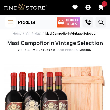
0
SUMMER
Produse
DEALS
Home
Vin
Masi
Masi Campofiorin Vintage Selection
Masi Campofiorin Vintage Selection
VIN
6 ori 75cl / 13 - 13.5%
COD PRODUS:
MS0106