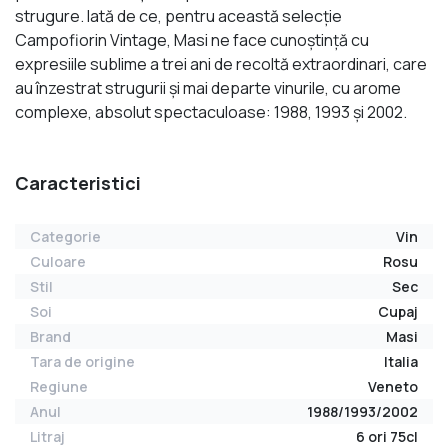
strugure. Iată de ce, pentru această selecţie
Campofiorin Vintage, Masi ne face cunoştinţă cu
expresiile sublime a trei ani de recoltă extraordinari, care
au înzestrat strugurii şi mai departe vinurile, cu arome
complexe, absolut spectaculoase: 1988, 1993 şi 2002.
Caracteristici
Categorie
Vin
Culoare
Rosu
Stil
Sec
Soi
Cupaj
Brand
Masi
Tara de origine
Italia
Regiune
Veneto
Anul
1988/1993/2002
Litraj
6 ori 75cl