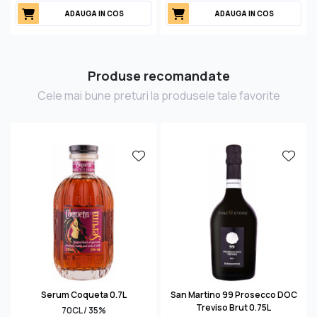
ADAUGA IN COS
ADAUGA IN COS
Produse recomandate
Cele mai bune preturi la produsele tale favorite
Serum Coqueta 0.7L
San Martino 99 Prosecco DOC
Treviso Brut 0.75L
70CL / 35%