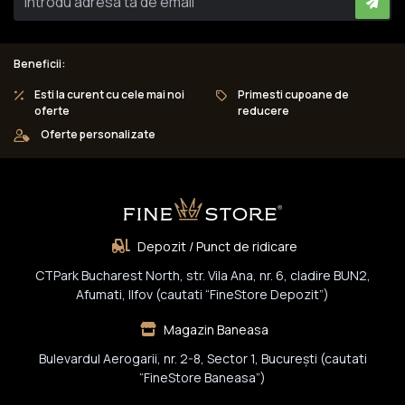
Beneficii:
Esti la curent cu cele mai noi
Primesti cupoane de
oferte
reducere
Oferte personalizate
Depozit / Punct de ridicare
CTPark Bucharest North, str. Vila Ana, nr. 6, cladire BUN2,
Afumati, Ilfov (cautati “FineStore Depozit”)
Magazin Baneasa
Bulevardul Aerogarii, nr. 2-8, Sector 1, Bucureşti (cautati
“FineStore Baneasa”)