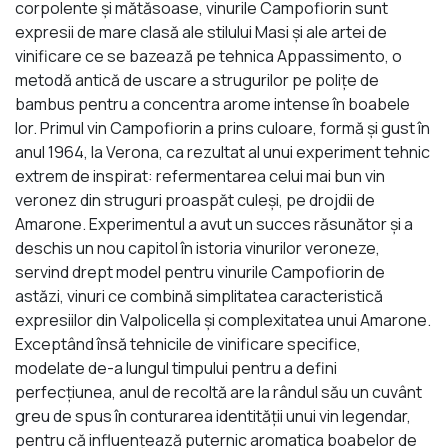
corpolente şi mătăsoase, vinurile Campofiorin sunt
expresii de mare clasă ale stilului Masi şi ale artei de
vinificare ce se bazează pe tehnica Appassimento, o
metodă antică de uscare a strugurilor pe poliţe de
bambus pentru a concentra arome intense în boabele
lor. Primul vin Campofiorin a prins culoare, formă şi gust în
anul 1964, la Verona, ca rezultat al unui experiment tehnic
extrem de inspirat: refermentarea celui mai bun vin
veronez din struguri proaspăt culeşi, pe drojdii de
Amarone. Experimentul a avut un succes răsunător şi a
deschis un nou capitol în istoria vinurilor veroneze,
servind drept model pentru vinurile Campofiorin de
astăzi, vinuri ce combină simplitatea caracteristică
expresiilor din Valpolicella şi complexitatea unui Amarone.
Exceptând însă tehnicile de vinificare specifice,
modelate de-a lungul timpului pentru a defini
perfecţiunea, anul de recoltă are la rândul său un cuvânt
greu de spus în conturarea identităţii unui vin legendar,
pentru că influenţează puternic aromatica boabelor de