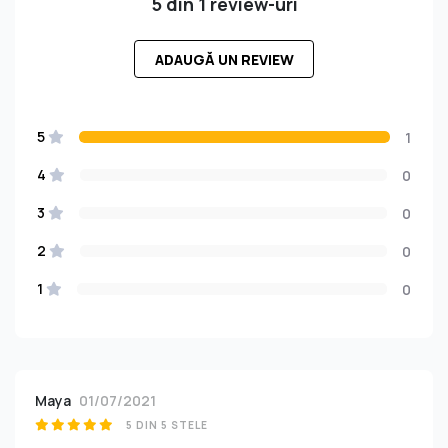
5 din 1 review-uri
ADAUGĂ UN REVIEW
5
1
4
0
3
0
2
0
1
0
Maya
01/07/2021
5 DIN 5 STELE