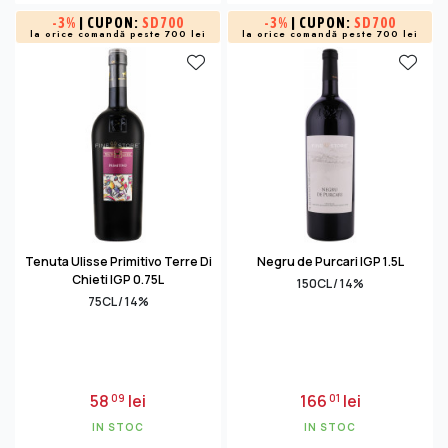
-
3%
| CUPON:
SD700
-
3%
| CUPON:
SD700
la orice comandă peste 700 lei
la orice comandă peste 700 lei
Tenuta Ulisse Primitivo Terre Di
Negru de Purcari IGP 1.5L
Chieti IGP 0.75L
150CL / 14%
75CL / 14%
58
lei
166
lei
09
01
IN STOC
IN STOC