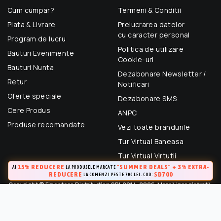
Cum cumpar?
Termeni & Conditii
Plata & Livrare
Prelucrarea datelor
cu caracter personal
Program de lucru
Politica de utilizare
Bauturi Evenimente
Cookie-uri
Bauturi Nunta
Dezabonare Newsletter /
Retur
Notificari
Oferte speciale
Dezabonare SMS
Cere Produs
ANPC
Produse recomandate
Vezi toate brandurile
Tur Virtual Baneasa
Tur Virtual Virtutii
15% REDUCERE
"SUMMER DEALS" + 3% EXTRA-
AI
LA PRODUSELE MARCATE
REDUCERE
SD700
LA COMENZI PESTE 700 LEI. COD:
Copyright © Finestore Distribution SRL 2014-2026. Marcă inregistrată.
Toate drepturile rezervate.