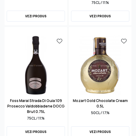
75CL / 11%
VEZI PRODUS
VEZI PRODUS
Foss Marai Strada Di Guia 109
Mozart Gold Chocolate Cream
Prosecco Valdobbiadene DOCG
0.5L
Brut 0.75L
50CL / 17%
75CL / 11%
VEZI PRODUS
VEZI PRODUS