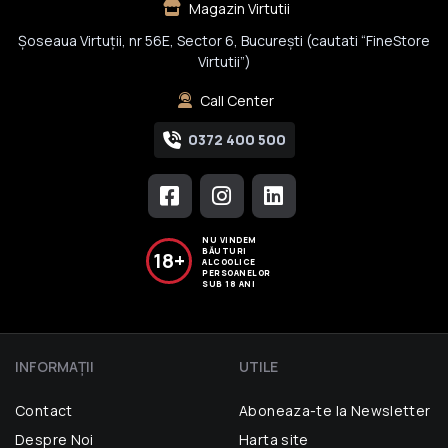
Magazin Virtutii
Șoseaua Virtuții, nr 56E, Sector 6, București (cautati “FineStore
Virtutii”)
Call Center
0372 400 500
NU VINDEM
BĂUTURI
18+
ALCOOLICE
PERSOANELOR
SUB 18 ANI
INFORMAŢII
UTILE
Contact
Aboneaza-te la Newsletter
Despre Noi
Harta site