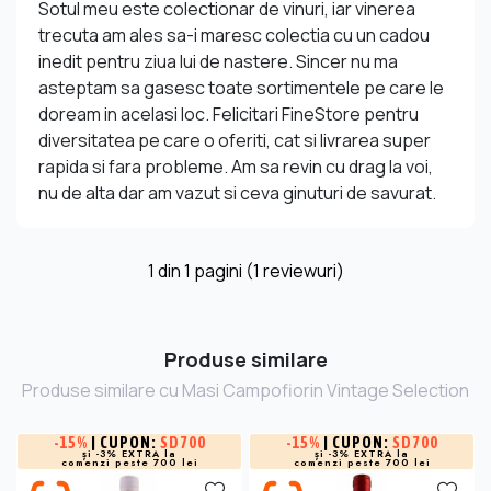
Sotul meu este colectionar de vinuri, iar vinerea
trecuta am ales sa-i maresc colectia cu un cadou
inedit pentru ziua lui de nastere. Sincer nu ma
asteptam sa gasesc toate sortimentele pe care le
doream in acelasi loc. Felicitari FineStore pentru
diversitatea pe care o oferiti, cat si livrarea super
rapida si fara probleme. Am sa revin cu drag la voi,
nu de alta dar am vazut si ceva ginuturi de savurat.
1
din
1
pagini (1 reviewuri)
Produse similare
Produse similare cu Masi Campofiorin Vintage Selection
-
15%
| CUPON:
SD700
-
15%
| CUPON:
SD700
și -3% EXTRA la
și -3% EXTRA la
comenzi peste 700 lei
comenzi peste 700 lei