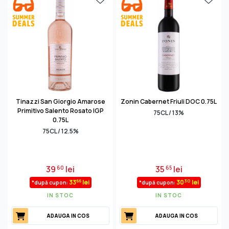
Tinazzi San Giorgio Amarose
Zonin Cabernet Friuli DOC 0.75L
Primitivo Salento Rosato IGP
75CL / 13%
0.75L
75CL / 12.5%
39
lei
35
lei
60
65
66
30
33
lei
30
lei
*după cupon:
*după cupon:
IN STOC
IN STOC
ADAUGA IN COS
ADAUGA IN COS