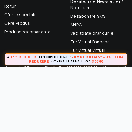
Dezabonare Newsletter /
Retur
Notificari
Oferte speciale
Dezabonare SMS
Cere Produs
ANPC
Produse recomandate
Vezi toate brandurile
Tur Virtual Baneasa
Tur Virtual Virtutii
15% REDUCERE
"SUMMER DEALS" + 3% EXTRA-
AI
LA PRODUSELE MARCATE
REDUCERE
SD700
LA COMENZI PESTE 700 LEI. COD:
Copyright © Finestore Distribution SRL 2014-2026. Marcă inregistrată.
Toate drepturile rezervate.
FineStore este marca inregistrata a Finestore Distribution SRL