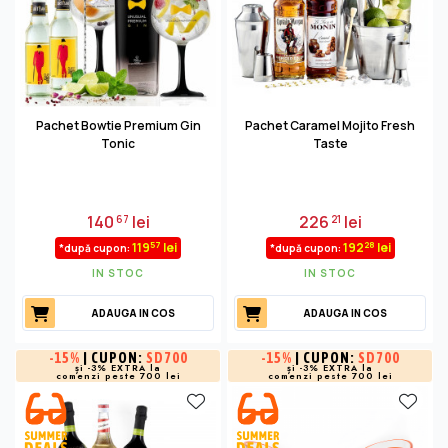
Pachet Bowtie Premium Gin
Pachet Caramel Mojito Fresh
Tonic
Taste
140
lei
226
lei
67
21
57
28
119
lei
192
lei
*după cupon:
*după cupon:
IN STOC
IN STOC
ADAUGA IN COS
ADAUGA IN COS
-
15%
| CUPON:
SD700
-
15%
| CUPON:
SD700
și -3% EXTRA la
și -3% EXTRA la
comenzi peste 700 lei
comenzi peste 700 lei