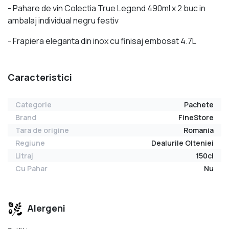
- Pahare de vin Colectia True Legend 490ml x 2 buc in
ambalaj individual negru festiv
- Frapiera eleganta din inox cu finisaj embosat 4.7L
Caracteristici
Categorie
Pachete
Brand
FineStore
Tara de origine
Romania
Regiune
Dealurile Olteniei
Litraj
150cl
Cu Pahar
Nu
Alergeni