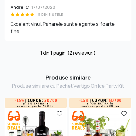
Andrei C
17/07/2020
5 DIN 5 STELE
Excelent vinul. Paharele sunt elegante si foarte
fine.
1
din
1
pagini (2 reviewuri)
Produse similare
Produse similare cu Pachet Vertigo On Ice Party Kit
-
15%
| CUPON:
SD700
-
15%
| CUPON:
SD700
și -3% EXTRA la
și -3% EXTRA la
comenzi peste 700 lei
comenzi peste 700 lei