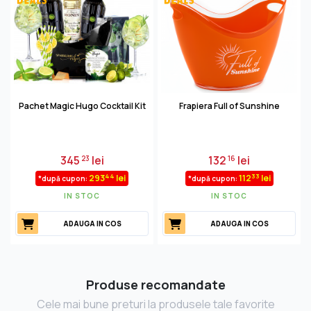
Pachet Magic Hugo Cocktail Kit
Frapiera Full of Sunshine
345
lei
132
lei
23
16
44
33
293
lei
112
lei
*după cupon:
*după cupon:
IN STOC
IN STOC
ADAUGA IN COS
ADAUGA IN COS
Produse recomandate
Cele mai bune preturi la produsele tale favorite