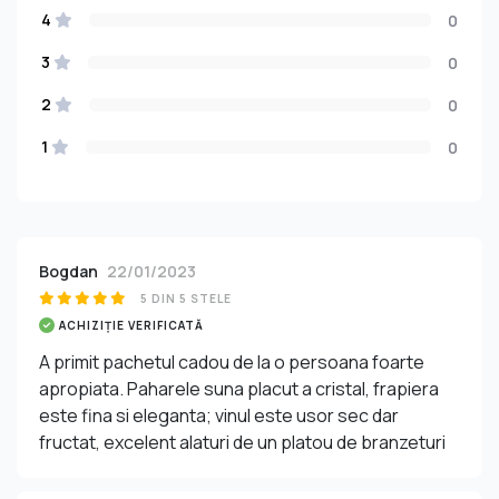
4
0
3
0
2
0
1
0
Bogdan
22/01/2023
5 DIN 5 STELE
ACHIZIȚIE VERIFICATĂ
A primit pachetul cadou de la o persoana foarte
apropiata. Paharele suna placut a cristal, frapiera
este fina si eleganta; vinul este usor sec dar
fructat, excelent alaturi de un platou de branzeturi