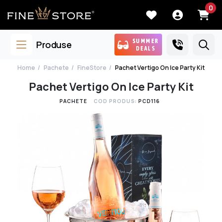
0
SUMMER
Produse
DEALS
Home
Pachete
FineStore
Pachet Vertigo On Ice Party Kit
Pachet Vertigo On Ice Party Kit
PACHETE
COD PRODUS:
PCD116