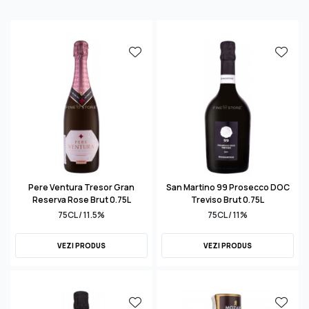
Pere Ventura Tresor Gran
San Martino 99 Prosecco DOC
Reserva Rose Brut 0.75L
Treviso Brut 0.75L
75CL / 11.5%
75CL / 11%
VEZI PRODUS
VEZI PRODUS