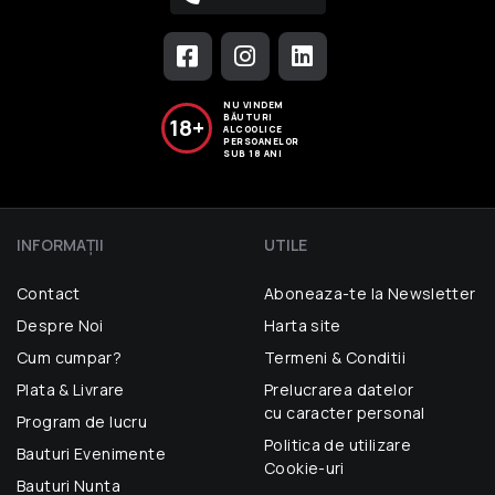
NU VINDEM
BĂUTURI
18+
ALCOOLICE
PERSOANELOR
SUB 18 ANI
INFORMAŢII
UTILE
Contact
Aboneaza-te la Newsletter
Despre Noi
Harta site
Cum cumpar?
Termeni & Conditii
Plata & Livrare
Prelucrarea datelor
cu caracter personal
Program de lucru
Politica de utilizare
Bauturi Evenimente
Cookie-uri
Bauturi Nunta