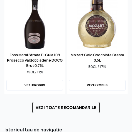
Foss Marai Strada Di Guia 109
Mozart Gold Chocolate Cream
Prosecco Valdobbiadene DOCG
0.5L
Brut 0.75L
50CL / 17%
75CL / 11%
VEZI PRODUS
VEZI PRODUS
VEZI TOATE RECOMANDARILE
Istoricul tau de navigatie