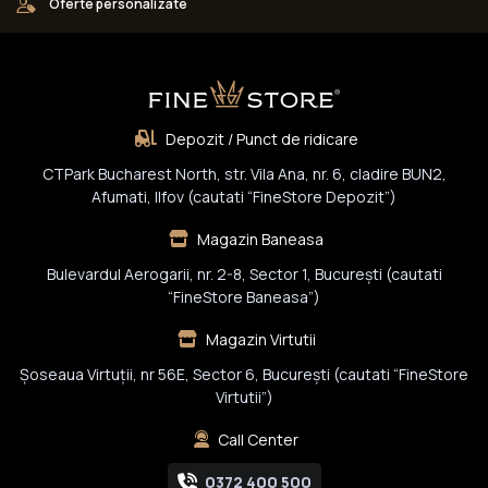
Oferte personalizate
Depozit / Punct de ridicare
CTPark Bucharest North, str. Vila Ana, nr. 6, cladire BUN2,
Afumati, Ilfov (cautati “FineStore Depozit”)
Magazin Baneasa
Bulevardul Aerogarii, nr. 2-8, Sector 1, Bucureşti (cautati
“FineStore Baneasa”)
Magazin Virtutii
Șoseaua Virtuții, nr 56E, Sector 6, București (cautati “FineStore
Virtutii”)
Call Center
0372 400 500