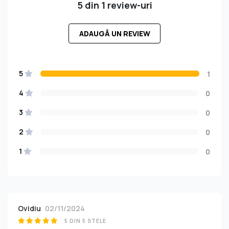
5 din 1 review-uri
ADAUGĂ UN REVIEW
5
1
4
0
3
0
2
0
1
0
Ovidiu
02/11/2024
5 DIN 5 STELE