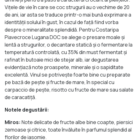
Vițele de vie în care se coc strugurii au o vechime de 20
de ani, iar asta se traduce printr-o mai bună exprimare a
identității solului în gust, în cazul de față fiind vorba
despre o mineralitate splendidă. Pentru Costaripa
Piavecroce Lugana DOC se alege o presare moale și
lentă a strugurilor, o decantare statică și o fermentare la
temperatură controlată, cu 35% din must fermentat și
rafinat în butoaie mici de stejar alb, iar degustarea
evidențiază note proaspete, minerale și o sapiditate
excelentă. Vinul se potrivește foarte bine cu preparate
pe bază de pește și fructe de mare, în special cu
carpaccio de pește, risotto cu fructe de mare sau salate
de caracatiță.
Notele degustării:
Miros:
Note delicate de fructe albe bine coapte, piersici
zemoase și citrice, toate învăluite în parfumul splendid al
florilor de iasomie.