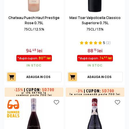
Chateau Puech Haut Prestige
Masi Toar Valpolicella Classico
Rose 0.75L
Superiore 0.75L
75CL / 12.5%
75CL / 13%
5
(2)
94
lei
88
lei
48
15
31
93
80
lei
74
lei
*după cupon:
*după cupon:
IN STOC
IN STOC
ADAUGA IN COS
ADAUGA IN COS
-
15%
| CUPON:
SD700
-
3%
| CUPON:
SD700
și -3% EXTRA la
la orice comandă peste 700 lei
comenzi peste 700 lei