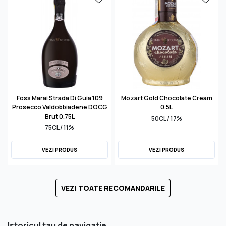
Foss Marai Strada Di Guia 109
Mozart Gold Chocolate Cream
Prosecco Valdobbiadene DOCG
0.5L
Brut 0.75L
50CL / 17%
75CL / 11%
VEZI PRODUS
VEZI PRODUS
VEZI TOATE RECOMANDARILE
Istoricul tau de navigatie