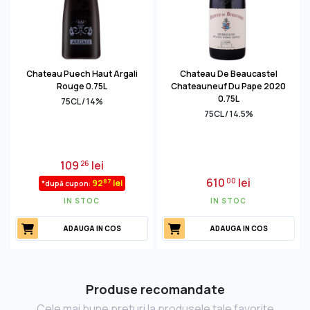
Chateau Puech Haut Argali
Chateau De Beaucastel
Rouge 0.75L
Chateauneuf Du Pape 2020
0.75L
75CL / 14%
75CL / 14.5%
109
lei
26
610
lei
00
87
92
lei
*după cupon:
IN STOC
IN STOC
ADAUGA IN COS
ADAUGA IN COS
Produse recomandate
Cele mai bune preturi la produsele tale favorite