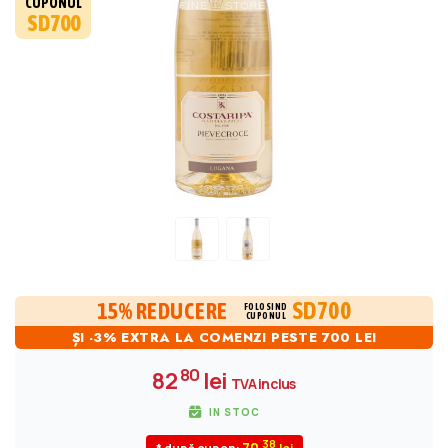
CUPONUL
SD700
SD700
15% REDUCERE
FOLOSIND
CUPONUL
ȘI -3% EXTRA LA COMENZI PESTE 700 LEI
80
82
lei
TVA inclus
IN STOC
38
70