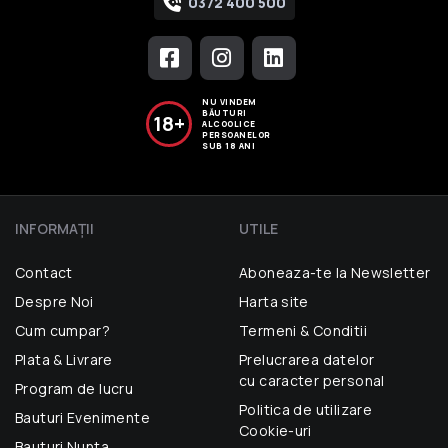
0372 400 500
NU VINDEM
BĂUTURI
18+
ALCOOLICE
PERSOANELOR
SUB 18 ANI
INFORMAŢII
UTILE
Contact
Aboneaza-te la Newsletter
Despre Noi
Harta site
Cum cumpar?
Termeni & Conditii
Plata & Livrare
Prelucrarea datelor
cu caracter personal
Program de lucru
Politica de utilizare
Bauturi Evenimente
Cookie-uri
Bauturi Nunta