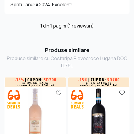
Spritul anului 2024. Excelent!
1
din
1
pagini (1 reviewuri)
Produse similare
Produse similare cu Costaripa Pievecroce Lugana DOC
0.75L
-
15%
| CUPON:
SD700
-
15%
| CUPON:
SD700
și -3% EXTRA la
și -3% EXTRA la
comenzi peste 700 lei
comenzi peste 700 lei