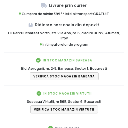
Livrare prin curier
99
Cumpara de minim 399
lei si ai transport GRATUIT
Ridicare personala din depozit
CTPark Bucharest North, str. Vila Ana, nr. 6, cladire BUN2, Afumati,
Ilfov
In timpul orelor de program
IN STOC MAGAZIN BANEASA
Bld. Aerogarii, nr. 2-8, Baneasa, Sector 1, Bucuresti
VERIFICĂ STOC MAGAZIN BANEASA
IN STOC MAGAZIN VIRTUTII
Soseaua Virtutii, nr 56E, Sector 6, Bucuresti
VERIFICĂ STOC MAGAZIN VIRTUTII
BINE DE STIUT