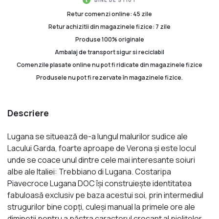
Retur comenzi online: 45 zile
Retur achizitii din magazinele fizice: 7 zile
Produse 100% originale
Ambalaj de transport sigur si reciclabil
Comenzile plasate online nu pot fi ridicate din magazinele fizice
Produsele nu pot fi rezervate în magazinele fizice.
Descriere
Lugana se situează de-a lungul malurilor sudice ale
Lacului Garda, foarte aproape de Verona și este locul
unde se coace unul dintre cele mai interesante soiuri
albe ale Italiei: Trebbiano di Lugana. Costaripa
Piavecroce Lugana DOC își construiește identitatea
fabuloasă exclusiv pe baza acestui soi, prin intermediul
strugurilor bine copți, culeși manual la primele ore ale
dimineții pentru a păstra caracterul crocant al pielițelor.