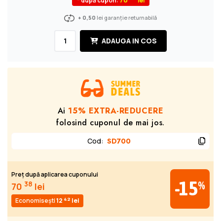
* după cupon:
+ 0,50
lei garanție returnabilă
ADAUGA IN COS
Ai
15% EXTRA-REDUCERE
folosind cuponul de mai jos.
Cod
:
SD700
Preț după aplicarea cuponului
-15
%
38
70
lei
42
Economisești
12
lei