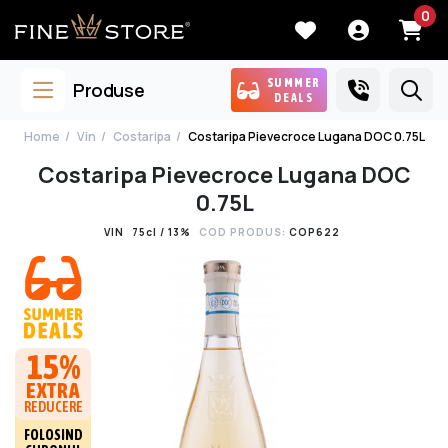
0
SUMMER
Produse
DEALS
Home
Vin
Costaripa
Costaripa Pievecroce Lugana DOC 0.75L
Costaripa Pievecroce Lugana DOC
0.75L
VIN
75cl / 13%
COD PRODUS:
COP622
15%
EXTRA
REDUCERE
FOLOSIND