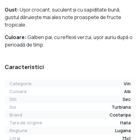
Gust:
Ușor crocant, suculent și cu sapiditate bună,
gustul dăruiește mai ales note proaspete de fructe
tropicale.
Culoare:
Galben pai, cu reflexii verzui, ușor auriu după o
perioadă de timp.
Caracteristici
Categorie
Vin
Culoare
Alb
Stil
Sec
Soi
Turbiana
Brand
Costaripa
Tara de origine
Italia
Regiune
Lugana
Litraj
75cl