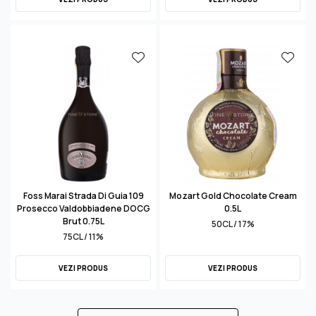
Foss Marai Strada Di Guia 109
Mozart Gold Chocolate Cream
Prosecco Valdobbiadene DOCG
0.5L
Brut 0.75L
50CL / 17%
75CL / 11%
VEZI PRODUS
VEZI PRODUS