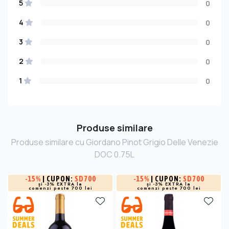
5
0
4
0
3
0
2
0
1
0
Produse similare
Produse similare cu Giordano Pinot Grigio Delle Venezie
DOC 0.75L
-
15%
| CUPON:
SD700
-
15%
| CUPON:
SD700
și -3% EXTRA la
și -3% EXTRA la
comenzi peste 700 lei
comenzi peste 700 lei