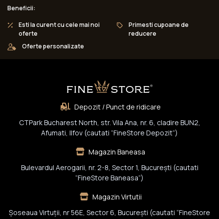
Beneficii:
Esti la curent cu cele mai noi
Primesti cupoane de
oferte
reducere
Oferte personalizate
Depozit / Punct de ridicare
CTPark Bucharest North, str. Vila Ana, nr. 6, cladire BUN2,
Afumati, Ilfov (cautati “FineStore Depozit”)
Magazin Baneasa
Bulevardul Aerogarii, nr. 2-8, Sector 1, Bucureşti (cautati
“FineStore Baneasa”)
Magazin Virtutii
Șoseaua Virtuții, nr 56E, Sector 6, București (cautati “FineStore