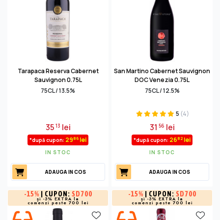
Tarapaca Reserva Cabernet
San Martino Cabernet Sauvignon
Sauvignon 0.75L
DOC Venezia 0.75L
75CL / 13.5%
75CL / 12.5%
5
(4)
35
lei
31
lei
13
56
86
82
29
lei
26
lei
*după cupon:
*după cupon:
IN STOC
IN STOC
ADAUGA IN COS
ADAUGA IN COS
-
15%
| CUPON:
SD700
-
15%
| CUPON:
SD700
și -3% EXTRA la
și -3% EXTRA la
comenzi peste 700 lei
comenzi peste 700 lei