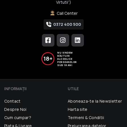
Virtutii”)
Call Center
0372 400 500
NU VINDEM
BĂUTURI
18+
ALCOOLICE
PERSOANELOR
SUB 18 ANI
INFORMAŢII
UTILE
Contact
Aboneaza-te la Newsletter
Despre Noi
Harta site
Cum cumpar?
Termeni & Conditii
Plata & Livrare
Prelucrarea datelor