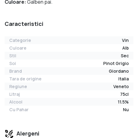
Culoare:
Galben pai.
Caracteristici
Categorie
Vin
Culoare
Alb
Stil
Sec
Soi
Pinot Grigio
Brand
Giordano
Tara de origine
Italia
Regiune
Veneto
Litraj
75cl
Alcool
11.5%
Cu Pahar
Nu
Alergeni