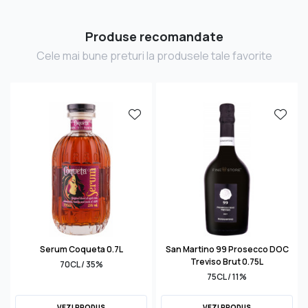
Produse recomandate
Cele mai bune preturi la produsele tale favorite
Serum Coqueta 0.7L
San Martino 99 Prosecco DOC
Treviso Brut 0.75L
70CL / 35%
75CL / 11%
VEZI PRODUS
VEZI PRODUS