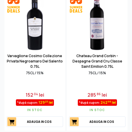
Varvaglione Cosimo Collezione
Chateau Grand Corbin -
Privata Negroamaro Del Salento
Despagne Grand Cru Classe
0.75L
Saint Emilion 0.75L
75CL / 15%
75CL / 15%
152
lei
285
lei
04
86
23
98
129
lei
242
lei
*după cupon:
*după cupon:
IN STOC
IN STOC
ADAUGA IN COS
ADAUGA IN COS