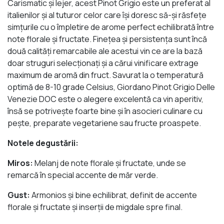
Carismatic și lejer, acest Pinot Grigio este un preferat al
italienilor și al tuturor celor care își doresc să-și răsfețe
simțurile cu o împletire de arome perfect echilibrată între
note florale și fructate. Finețea și persistența sunt încă
două calități remarcabile ale acestui vin ce are la bază
doar struguri selecționați și a cărui vinificare extrage
maximum de aromă din fruct. Savurat la o temperatură
optimă de 8-10 grade Celsius, Giordano Pinot Grigio Delle
Venezie DOC este o alegere excelentă ca vin aperitiv,
însă se potrivește foarte bine și în asocieri culinare cu
pește, preparate vegetariene sau fructe proaspete.
Notele degustării:
Miros:
Melanj de note florale și fructate, unde se
remarcă în special accente de măr verde.
Gust:
Armonios și bine echilibrat, definit de accente
florale și fructate și inserții de migdale spre final.