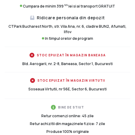
99
Cumpara de minim 399
lei si ai transport GRATUIT
Ridicare personala din depozit
CTPark Bucharest North, str. Vila Ana, nr. 6, cladire BUN2, Afumati,
Ilfov
In timpul orelor de program
STOC EPUIZAT ÎN MAGAZIN BANEASA
Bld. Aerogarii, nr. 2-8, Baneasa, Sector 1, Bucuresti
STOC EPUIZAT ÎN MAGAZIN VIRTUTII
Soseaua Virtutii, nr 56E, Sector 6, Bucuresti
BINE DE STIUT
Retur comenzi online: 45 zile
Retur achizitii din magazinele fizice: 7 zile
Produse 100% originale