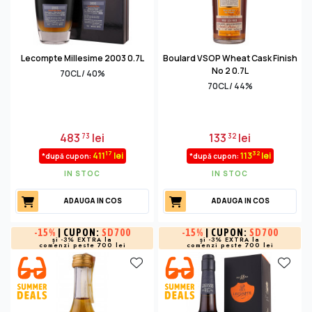
Lecompte Millesime 2003 0.7L
Boulard VSOP Wheat Cask Finish
No 2 0.7L
70CL / 40%
70CL / 44%
483
lei
133
lei
73
32
17
32
411
lei
113
lei
*după cupon:
*după cupon:
IN STOC
IN STOC
ADAUGA IN COS
ADAUGA IN COS
-
15%
| CUPON:
SD700
-
15%
| CUPON:
SD700
și -3% EXTRA la
și -3% EXTRA la
comenzi peste 700 lei
comenzi peste 700 lei