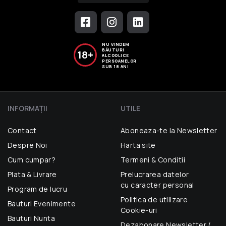
NU VINDEM
BĂUTURI
18+
ALCOOLICE
PERSOANELOR
SUB 18 ANI
INFORMAŢII
UTILE
Contact
Aboneaza-te la Newsletter
Despre Noi
Harta site
Cum cumpar?
Termeni & Conditii
Plata & Livrare
Prelucrarea datelor
cu caracter personal
Program de lucru
Politica de utilizare
Bauturi Evenimente
Cookie-uri
Bauturi Nunta
Dezabonare Newsletter /