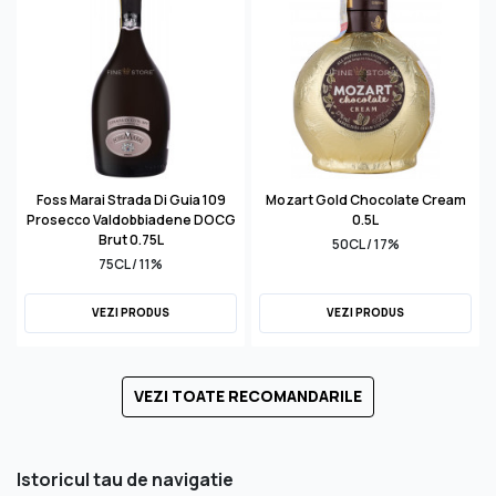
Foss Marai Strada Di Guia 109
Mozart Gold Chocolate Cream
Prosecco Valdobbiadene DOCG
0.5L
Brut 0.75L
50CL / 17%
75CL / 11%
VEZI PRODUS
VEZI PRODUS
VEZI TOATE RECOMANDARILE
Istoricul tau de navigatie