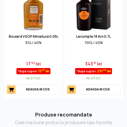
Boulard VSOP Miniatura 0.05L
Lecompte 18 Ani 0.7L
5CL / 40%
70CL / 40%
17
lei
343
lei
92
51
23
98
15
lei
291
lei
*după cupon:
*după cupon:
IN STOC
IN STOC
ADAUGA IN COS
ADAUGA IN COS
Produse recomandate
Cele mai bune preturi la produsele tale favorite