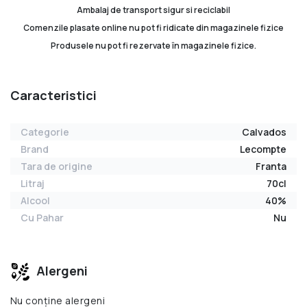
Ambalaj de transport sigur si reciclabil
Comenzile plasate online nu pot fi ridicate din magazinele fizice
Produsele nu pot fi rezervate în magazinele fizice.
Caracteristici
Categorie
Calvados
Brand
Lecompte
Tara de origine
Franta
Litraj
70cl
Alcool
40%
Cu Pahar
Nu
Alergeni
Nu conține alergeni