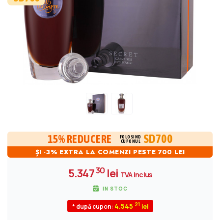
SD700
15% REDUCERE
FOLOSIND
CUPONUL
ȘI -3% EXTRA LA COMENZI PESTE 700 LEI
30
5.347
lei
TVA inclus
IN STOC
21
4.545
* după cupon: