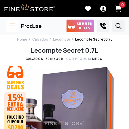
0
SUMMER
Produse
DEALS
Home
Calvados
Lecompte
Lecompte Secret 0.7L
Lecompte Secret 0.7L
CALVADOS
70cl / 40%
COD PRODUS:
MI104
15%
EXTRA
REDUCERE
FOLOSIND
CUPONUL
SD700