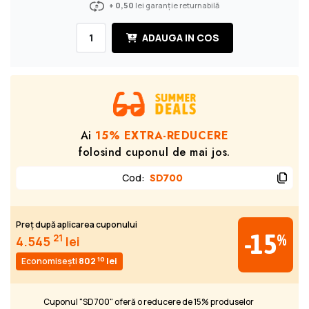
+ 0,50
lei garanție returnabilă
ADAUGA IN COS
Ai
15% EXTRA-REDUCERE
folosind cuponul de mai jos.
Cod
:
SD700
Preț după aplicarea cuponului
-15
%
21
4.545
lei
10
Economisești
802
lei
Cuponul "SD700" oferă o reducere de 15% produselor