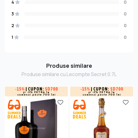
4
0
3
0
2
0
1
0
Produse similare
Produse similare cu Lecompte Secret 0.7L
-
15%
| CUPON:
SD700
-
15%
| CUPON:
SD700
și -3% EXTRA la
și -3% EXTRA la
comenzi peste 700 lei
comenzi peste 700 lei