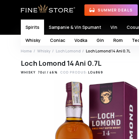
SUMMER DEALS
Spirits
Sampanie & Vin Spumant
Vin
Cosu
Whisky
Coniac
Vodka
Gin
Rom
Teq
Home
Whisky
Loch Lomond
Loch Lomond 14 Ani 0.7L
Loch Lomond 14 Ani 0.7L
WHISKY
70cl / 46%
COD PRODUS:
LO4869