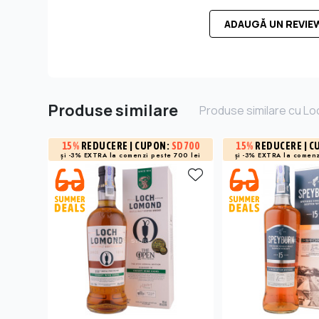
ADAUGĂ UN REVIE
Produse similare
Produse similare cu Lo
15%
REDUCERE
| CUPON:
SD700
15%
REDUCERE
| C
și -3% EXTRA la
comenzi peste 700 lei
și -3% EXTRA la
comenz