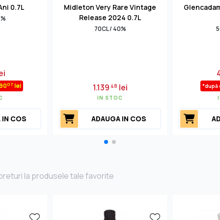
Ani 0.7L
Midleton Very Rare Vintage
Glencadam 
Release 2024 0.7L
6%
70CL / 40%
5
ei
07
90
lei
1.139
lei
48
*după
C
IN STOC
 IN COS
ADAUGA IN COS
AD
returi la produsele tale favorite