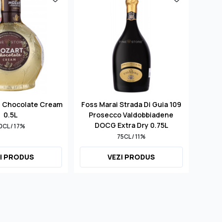
d Chocolate Cream
Foss Marai Strada Di Guia 109
S
0.5L
Prosecco Valdobbiadene
Mill
DOCG Extra Dry 0.75L
0CL / 17%
75CL / 11%
I PRODUS
VEZI PRODUS