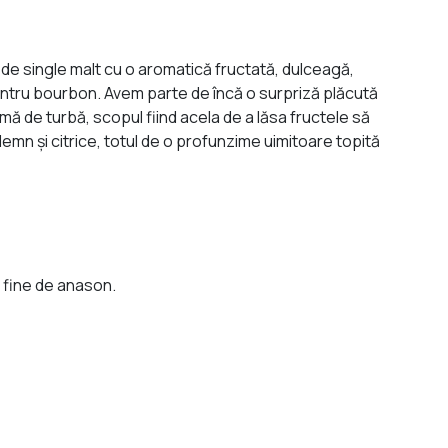
 de single malt cu o aromatică fructată, dulceagă,
 pentru bourbon. Avem parte de încă o surpriză plăcută
rmă de turbă, scopul fiind acela de a lăsa fructele să
emn şi citrice, totul de o profunzime uimitoare topită
 fine de anason.