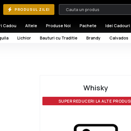
PRODUSUL ZILEI
ri Cadou
Altele
Produse Noi
Pachete
Idei Cadouri
uila
Lichior
Bauturi cu Traditie
Brandy
Calvados
Whisky
SUPER REDUCERI LA ALTE PRODUS