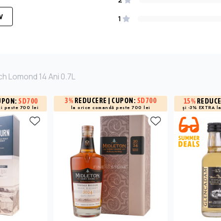
W
1
ch Lomond 14 Ani 0.7L
3%
REDUCERE
| CUPON:
SD700
UPON:
SD700
15%
REDUC
i peste 700 lei
și -3% EXTRA l
la orice comandă peste 700 lei