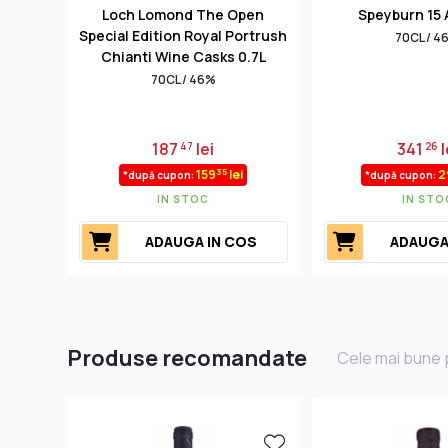
Loch Lomond The Open
Speyburn 15 
Special Edition Royal Portrush
70CL / 4
Chianti Wine Casks 0.7L
70CL / 46%
187
lei
341
l
47
26
35
159
lei
2
*după cupon:
*după cupon:
IN STOC
IN STO
ADAUGA IN COS
ADAUGA
Produse recomandate
Cele mai bune p