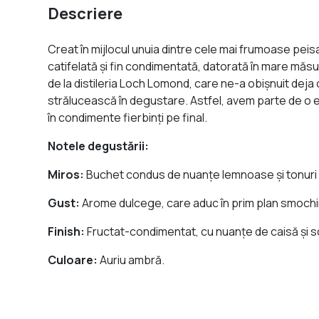
Descriere
Creat în mijlocul unuia dintre cele mai frumoase peis
catifelată şi fin condimentată, datorată în mare măsur
de la distileria Loch Lomond, care ne-a obişnuit deja 
strălucească în degustare. Astfel, avem parte de o ex
în condimente fierbinţi pe final.
Notele degustării:
Miros:
Buchet condus de nuanţe lemnoase şi tonuri am
Gust:
Arome dulcege, care aduc în prim plan smochi
Finish:
Fructat-condimentat, cu nuanţe de caisă şi s
Culoare:
Auriu ambră.