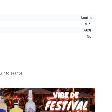
Scotia
70cl
46%
Nu
u intoleranțe.