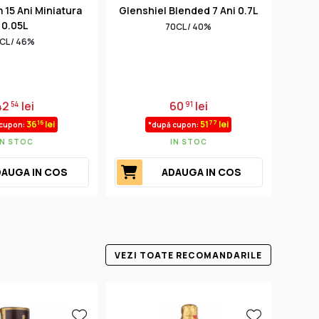
15 Ani Miniatura
Glenshiel Blended 7 Ani 0.7L
Highl
0.05L
70CL / 40%
CL / 46%
42
lei
60
lei
54
91
16
77
36
lei
51
lei
 cupon:
*după cupon:
IN STOC
IN STOC
AUGA IN COS
ADAUGA IN COS
VEZI TOATE RECOMANDARILE