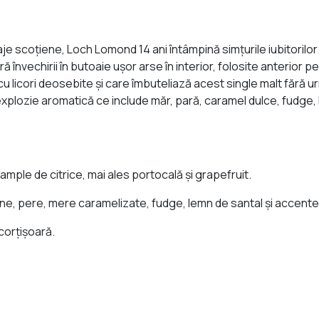
aje scoţiene, Loch Lomond 14 ani întâmpină simţurile iubitorilor
ă învechirii în butoaie ușor arse în interior, folosite anterior
cu licori deosebite şi care îmbuteliază acest single malt fără u
plozie aromatică ce include măr, pară, caramel dulce, fudge, l
ple de citrice, mai ales portocală şi grapefruit.
ne, pere, mere caramelizate, fudge, lemn de santal şi accente
corţişoară.