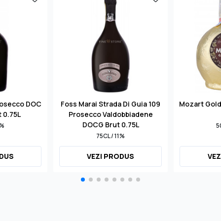
rosecco DOC
Foss Marai Strada Di Guia 109
Mozart Gol
t 0.75L
Prosecco Valdobbiadene
DOCG Brut 0.75L
1%
5
75CL / 11%
ODUS
VEZI PRODUS
VEZ