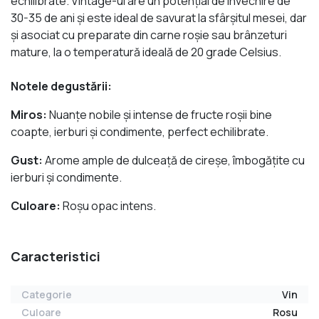
echilibrate. Vintage-ul are un potențial de învechire de
30-35 de ani și este ideal de savurat la sfârșitul mesei, dar
și asociat cu preparate din carne roșie sau brânzeturi
mature, la o temperatură ideală de 20 grade Celsius.
Notele degustării:
Miros:
Nuanțe nobile și intense de fructe roșii bine
coapte, ierburi și condimente, perfect echilibrate.
Gust:
Arome ample de dulceață de cireșe, îmbogățite cu
ierburi și condimente.
Culoare:
Roșu opac intens.
Caracteristici
Categorie
Vin
Culoare
Rosu