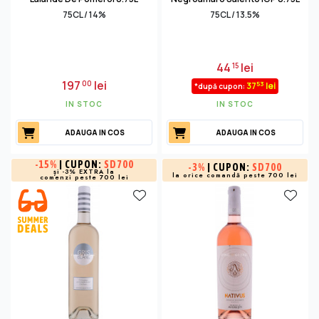
75CL / 14%
75CL / 13.5%
44
lei
15
197
lei
00
53
37
lei
*după cupon:
IN STOC
IN STOC
ADAUGA IN COS
ADAUGA IN COS
-
15%
| CUPON:
SD700
-
3%
| CUPON:
SD700
și -3% EXTRA la
la orice comandă peste 700 lei
comenzi peste 700 lei