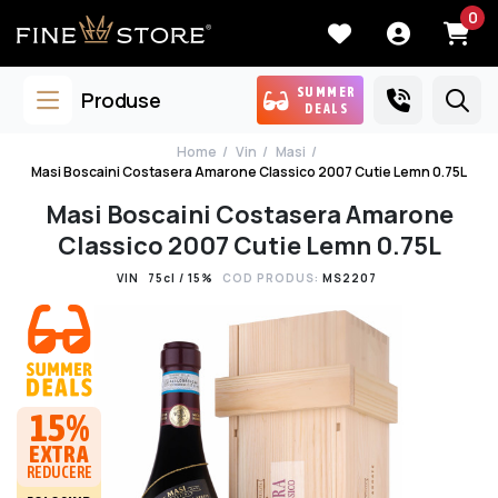
0
SUMMER
Produse
DEALS
Home
Vin
Masi
Masi Boscaini Costasera Amarone Classico 2007 Cutie Lemn 0.75L
Masi Boscaini Costasera Amarone
Classico 2007 Cutie Lemn 0.75L
VIN
75cl / 15%
COD PRODUS:
MS2207
15%
EXTRA
REDUCERE