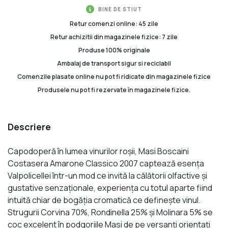
BINE DE STIUT
Retur comenzi online: 45 zile
Retur achizitii din magazinele fizice: 7 zile
Produse 100% originale
Ambalaj de transport sigur si reciclabil
Comenzile plasate online nu pot fi ridicate din magazinele fizice
Produsele nu pot fi rezervate în magazinele fizice.
Descriere
Capodoperă în lumea vinurilor roșii, Masi Boscaini
Costasera Amarone Classico 2007 captează esența
Valpolicellei într-un mod ce invită la călătorii olfactive și
gustative senzaționale, experiența cu totul aparte fiind
intuită chiar de bogăția cromatică ce definește vinul.
Strugurii Corvina 70%, Rondinella 25% și Molinara 5% se
coc excelent în podgoriile Masi de pe versanți orientați