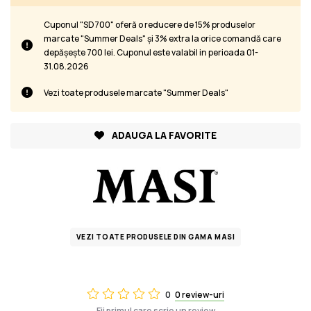
Cuponul "SD700" oferă o reducere de 15% produselor
marcate "Summer Deals" și 3% extra la orice comandă care
depășește 700 lei. Cuponul este valabil in perioada 01-
31.08.2026
Vezi toate produsele marcate "Summer Deals"
ADAUGA LA FAVORITE
VEZI TOATE PRODUSELE DIN GAMA MASI
0
0 review-uri
Fii primul care scrie un review