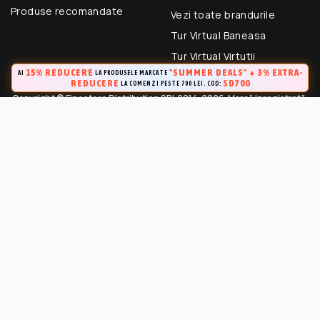
Produse recomandate
Vezi toate brandurile
Tur Virtual Baneasa
Tur Virtual Virtutii
15% REDUCERE
"SUMMER DEALS" + 3% EXTRA-
AI
LA PRODUSELE MARCATE
REDUCERE
SD700
LA COMENZI PESTE 700 LEI. COD:
Copyright © Finestore Distribution SRL 2014-2026. Marcă inregistrată.
Toate drepturile rezervate.
FineStore este marca inregistrata a Finestore Distribution SRL
(RO 33364695). Este strict interzisa Utilizarea oricarui continut,
cu exceptia celor prevazute in conditiile de utilizare, fara
permisiunea in scris a proprietarului “Continutului”.
Marca inregistrata la OSIM (Certificat de inregistrare a marcii Nr.