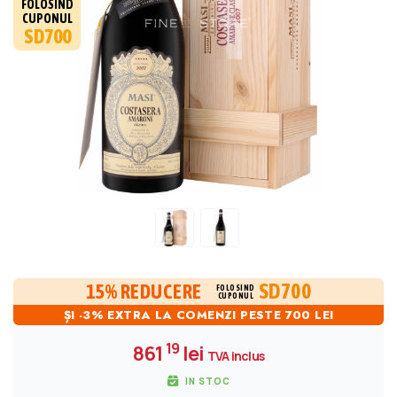
FOLOSIND
CUPONUL
SD700
SD700
15% REDUCERE
FOLOSIND
CUPONUL
ȘI -3% EXTRA LA COMENZI PESTE 700 LEI
19
861
lei
TVA inclus
IN STOC