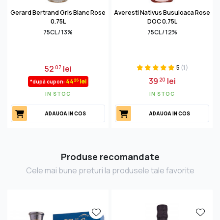
Gerard Bertrand Gris Blanc Rose
Averesti Nativus Busuioaca Rose
0.75L
DOC 0.75L
75CL / 13%
75CL / 12%
52
lei
5
(1)
07
39
lei
20
26
44
lei
*după cupon:
IN STOC
IN STOC
ADAUGA IN COS
ADAUGA IN COS
Produse recomandate
Cele mai bune preturi la produsele tale favorite