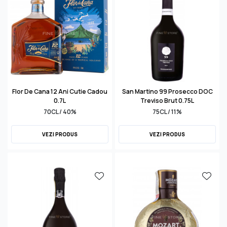
Flor De Cana 12 Ani Cutie Cadou
San Martino 99 Prosecco DOC
0.7L
Treviso Brut 0.75L
70CL / 40%
75CL / 11%
VEZI PRODUS
VEZI PRODUS