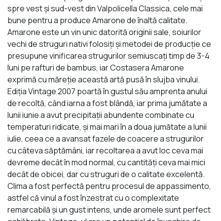
spre vest și sud-vest din Valpolicella Classica, cele mai
bune pentru a produce Amarone de înaltă calitate.
Amarone este un vin unic datorită originii sale, soiurilor
vechi de struguri nativi folosiți și metodei de producție ce
presupune vinificarea strugurilor semiuscați timp de 3-4
luni pe rafturi de bambus, iar Costasera Amarone
exprimă cu măreție această artă pusă în slujba vinului.
Ediția Vintage 2007 poartă în gustul său amprenta anului
de recoltă, când iarna a fost blândă, iar prima jumătate a
lunii iunie a avut precipitații abundente combinate cu
temperaturi ridicate, și mai mari în a doua jumătate a lunii
iulie, ceea ce a avansat fazele de coacere a strugurilor
cu câteva săptămâni, iar recoltarea a avut loc ceva mai
devreme decât în mod normal, cu cantități ceva mai mici
decât de obicei, dar cu struguri de o calitate excelentă.
Clima a fost perfectă pentru procesul de appassimento,
astfel că vinul a fost înzestrat cu o complexitate
remarcabilă și un gust intens, unde aromele sunt perfect