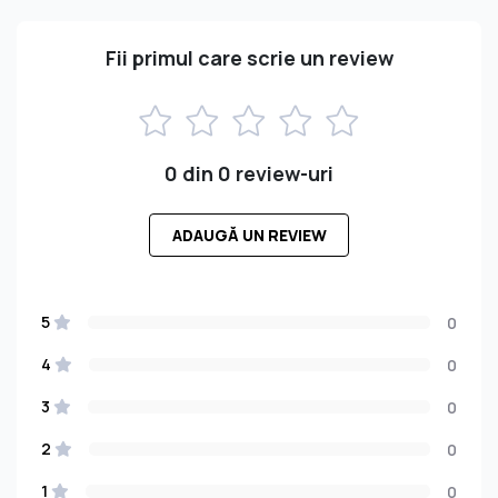
Fii primul care scrie un review
0 din 0 review-uri
ADAUGĂ UN REVIEW
5
0
4
0
3
0
2
0
1
0