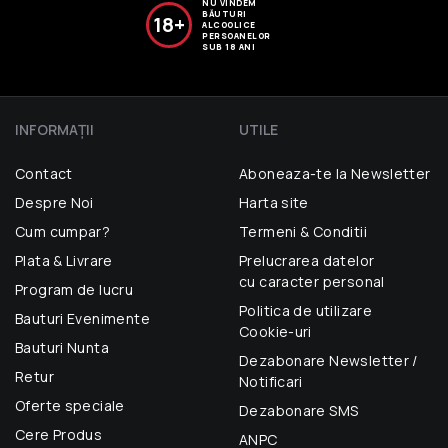
NU VINDEM
BĂUTURI
18+
ALCOOLICE
PERSOANELOR
SUB 18 ANI
INFORMAŢII
UTILE
Contact
Aboneaza-te la Newsletter
Despre Noi
Harta site
Cum cumpar?
Termeni & Conditii
Plata & Livrare
Prelucrarea datelor
cu caracter personal
Program de lucru
Politica de utilizare
Bauturi Evenimente
Cookie-uri
Bauturi Nunta
Dezabonare Newsletter /
Retur
Notificari
Oferte speciale
Dezabonare SMS
Cere Produs
ANPC