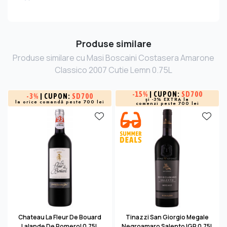
Produse similare
Produse similare cu Masi Boscaini Costasera Amarone
Classico 2007 Cutie Lemn 0.75L
-
15%
| CUPON:
SD700
-
3%
| CUPON:
SD700
și -3% EXTRA la
la orice comandă peste 700 lei
comenzi peste 700 lei
Chateau La Fleur De Bouard
Tinazzi San Giorgio Megale
Lalande De Pomerol 0.75L
Negroamaro Salento IGP 0.75L