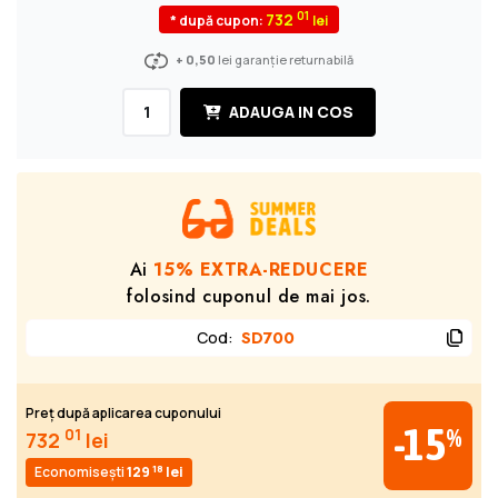
01
732
* după cupon:
+ 0,50
lei garanție returnabilă
ADAUGA IN COS
Ai
15% EXTRA-REDUCERE
folosind cuponul de mai jos.
Cod
:
SD700
Preț după aplicarea cuponului
-15
%
01
732
lei
18
Economisești
129
lei