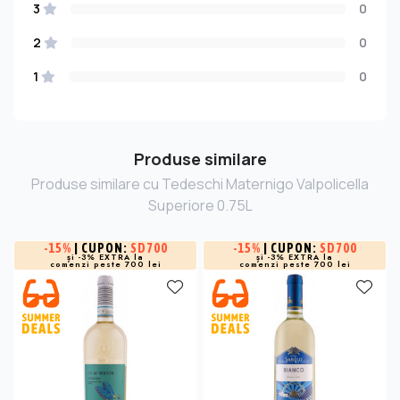
3
0
2
0
1
0
Produse similare
Produse similare cu Tedeschi Maternigo Valpolicella
Superiore 0.75L
-
15%
| CUPON:
SD700
-
15%
| CUPON:
SD700
și -3% EXTRA la
și -3% EXTRA la
comenzi peste 700 lei
comenzi peste 700 lei