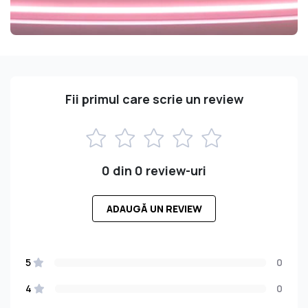
Fii primul care scrie un review
0 din 0 review-uri
ADAUGĂ UN REVIEW
5
0
4
0