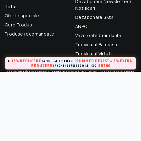
Dezabonare Newsletter /
Retur
Notificari
Oferte speciale
Dezabonare SMS
Cere Produs
ANPC
Produse recomandate
Vezi toate brandurile
Tur Virtual Baneasa
Tur Virtual Virtutii
15% REDUCERE
"SUMMER DEALS" + 3% EXTRA-
AI
LA PRODUSELE MARCATE
REDUCERE
SD700
LA COMENZI PESTE 700 LEI. COD:
Copyright © Finestore Distribution SRL 2014-2026. Marcă inregistrată.
Toate drepturile rezervate.
FineStore este marca inregistrata a Finestore Distribution SRL