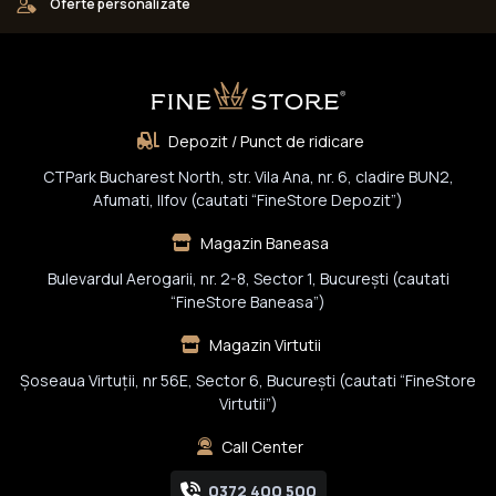
Oferte personalizate
Depozit / Punct de ridicare
CTPark Bucharest North, str. Vila Ana, nr. 6, cladire BUN2,
Afumati, Ilfov (cautati “FineStore Depozit”)
Magazin Baneasa
Bulevardul Aerogarii, nr. 2-8, Sector 1, Bucureşti (cautati
“FineStore Baneasa”)
Magazin Virtutii
Șoseaua Virtuții, nr 56E, Sector 6, București (cautati “FineStore
Virtutii”)
Call Center
0372 400 500