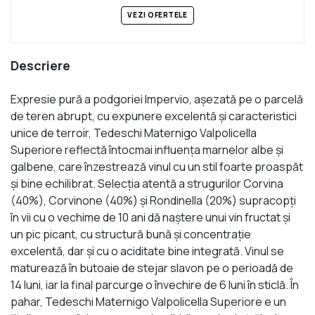
VEZI OFERTELE
Descriere
Expresie pură a podgoriei Impervio, așezată pe o parcelă
de teren abrupt, cu expunere excelentă și caracteristici
unice de terroir, Tedeschi Maternigo Valpolicella
Superiore reflectă întocmai influența marnelor albe și
galbene, care înzestrează vinul cu un stil foarte proaspăt
și bine echilibrat. Selecția atentă a strugurilor Corvina
(40%), Corvinone (40%) și Rondinella (20%) supracopți
în vii cu o vechime de 10 ani dă naștere unui vin fructat și
un pic picant, cu structură bună și concentrație
excelentă, dar și cu o aciditate bine integrată. Vinul se
maturează în butoaie de stejar slavon pe o perioadă de
14 luni, iar la final parcurge o învechire de 6 luni în sticlă. În
pahar, Tedeschi Maternigo Valpolicella Superiore e un