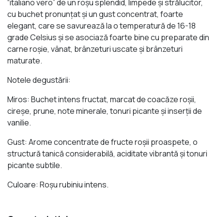
“italiano vero” de un roșu splendid, limpede și strălucitor,
cu buchet pronunțat și un gust concentrat, foarte
elegant, care se savurează la o temperatură de 16-18
grade Celsius și se asociază foarte bine cu preparate din
carne roșie, vânat, brânzeturi uscate și brânzeturi
maturate.
Notele degustării:
Miros: Buchet intens fructat, marcat de coacăze roșii,
cireșe, prune, note minerale, tonuri picante și inserții de
vanilie.
Gust: Arome concentrate de fructe roșii proaspete, o
structură tanică considerabilă, aciditate vibrantă și tonuri
picante subtile.
Culoare: Roșu rubiniu intens.