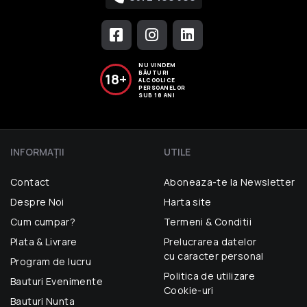
NU VINDEM
BĂUTURI
18+
ALCOOLICE
PERSOANELOR
SUB 18 ANI
INFORMAŢII
UTILE
Contact
Aboneaza-te la Newsletter
Despre Noi
Harta site
Cum cumpar?
Termeni & Conditii
Plata & Livrare
Prelucrarea datelor
cu caracter personal
Program de lucru
Politica de utilizare
Bauturi Evenimente
Cookie-uri
Bauturi Nunta