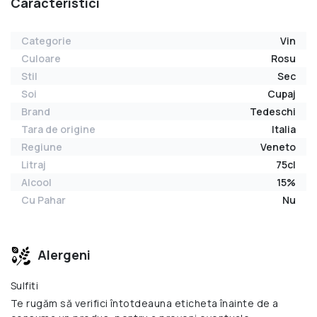
Caracteristici
Categorie
Vin
Culoare
Rosu
Stil
Sec
Soi
Cupaj
Brand
Tedeschi
Tara de origine
Italia
Regiune
Veneto
Litraj
75cl
Alcool
15%
Cu Pahar
Nu
Alergeni
Sulfiti
Te rugăm să verifici întotdeauna eticheta înainte de a