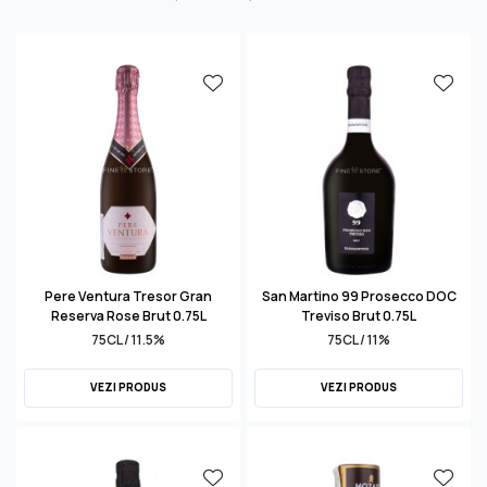
Pere Ventura Tresor Gran
San Martino 99 Prosecco DOC
Reserva Rose Brut 0.75L
Treviso Brut 0.75L
75CL / 11.5%
75CL / 11%
VEZI PRODUS
VEZI PRODUS