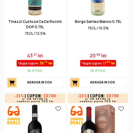
Tinazzi Custoza Ca De Rocchi
Borgo Sanleo Bianco 0.75L
DOP 0.75L
75CL / 10.5%
75CL / 12.5%
43
lei
20
lei
27
98
78
83
36
lei
17
lei
*după cupon:
*după cupon:
IN STOC
IN STOC
ADAUGA IN COS
ADAUGA IN COS
-
15%
| CUPON:
SD700
-
15%
| CUPON:
SD700
și -3% EXTRA la
și -3% EXTRA la
comenzi peste 700 lei
comenzi peste 700 lei