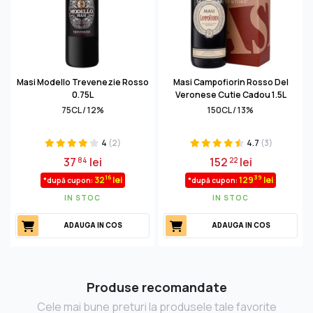
Masi Modello Trevenezie Rosso
Masi Campofiorin Rosso Del
0.75L
Veronese Cutie Cadou 1.5L
75CL / 12%
150CL / 13%
4
(2)
4.7
(3)
37
lei
152
lei
84
22
16
39
32
lei
129
lei
*după cupon:
*după cupon:
IN STOC
IN STOC
ADAUGA IN COS
ADAUGA IN COS
Produse recomandate
Cele mai bune preturi la produsele tale favorite