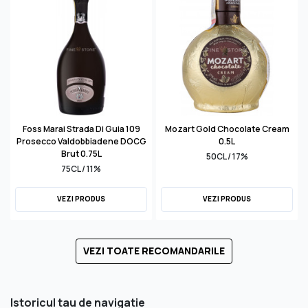
Foss Marai Strada Di Guia 109
Mozart Gold Chocolate Cream
Prosecco Valdobbiadene DOCG
0.5L
Brut 0.75L
50CL / 17%
75CL / 11%
VEZI PRODUS
VEZI PRODUS
VEZI TOATE RECOMANDARILE
Istoricul tau de navigatie