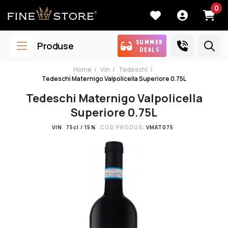
0
SUMMER
Produse
DEALS
Home
Vin
Tedeschi
Tedeschi Maternigo Valpolicella Superiore 0.75L
Tedeschi Maternigo Valpolicella
Superiore 0.75L
VIN
75cl / 15%
COD PRODUS:
VMAT075