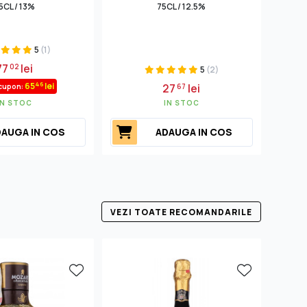
5CL / 13%
75CL / 12.5%
5
(1)
77
lei
02
5
(2)
46
65
lei
27
lei
cupon:
67
IN STOC
IN STOC
AUGA IN COS
ADAUGA IN COS
VEZI TOATE RECOMANDARILE