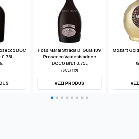
rosecco DOC
Foss Marai Strada Di Guia 109
Mozart Gol
t 0.75L
Prosecco Valdobbiadene
DOCG Brut 0.75L
1%
5
75CL / 11%
ODUS
VEZI PRODUS
VEZ