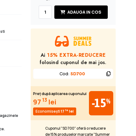
ADAUGA IN COS
sti
Ai
15% EXTRA-REDUCERE
folosind cuponul de mai jos.
Cod
:
SD700
Preț după aplicarea cuponului
-15
13
%
97
lei
14
Economisești
17
lei
 magazinele
Cuponul "SD700" oferă o reducere
ce.
de 15% produselor marcate "Summer