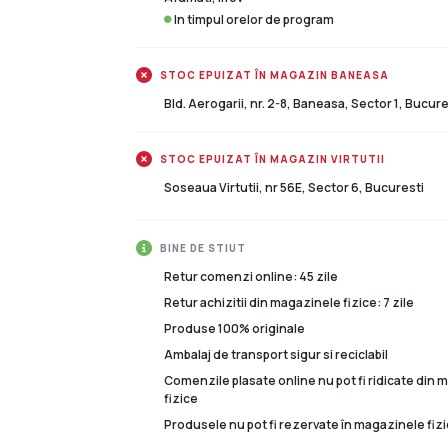
In timpul orelor de program
STOC EPUIZAT ÎN MAGAZIN BANEASA
Bld. Aerogarii, nr. 2-8, Baneasa, Sector 1, Bucure
STOC EPUIZAT ÎN MAGAZIN VIRTUTII
Soseaua Virtutii, nr 56E, Sector 6, Bucuresti
BINE DE STIUT
Retur comenzi online: 45 zile
Retur achizitii din magazinele fizice: 7 zile
Produse 100% originale
Ambalaj de transport sigur si reciclabil
Comenzile plasate online nu pot fi ridicate din
fizice
Produsele nu pot fi rezervate în magazinele fizi