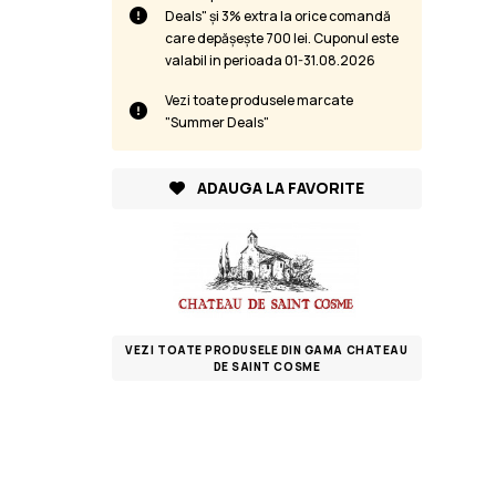
Deals" și 3% extra la orice comandă
care depășește 700 lei. Cuponul este
valabil in perioada 01-31.08.2026
Vezi toate produsele marcate
"Summer Deals"
ADAUGA LA FAVORITE
VEZI TOATE PRODUSELE DIN GAMA CHATEAU
DE SAINT COSME