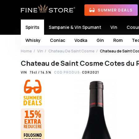
SUMMER DEALS
Spirits
Sampanie & Vin Spumant
Vin
Cosu
Whisky
Coniac
Vodka
Gin
Rom
Teq
Home
Vin
Chateau De Saint Cosme
Chateau de Saint Co
Chateau de Saint Cosme Cotes du 
VIN
75cl / 14.5%
COD PRODUS:
CDR2021
15%
EXTRA
REDUCERE
FOLOSIND