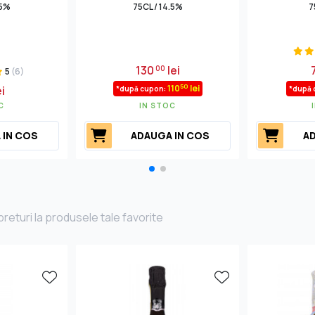
.5%
75CL / 14.5%
7
130
lei
00
5
(6)
50
110
lei
ei
*după cupon:
*după 
C
IN STOC
 IN COS
ADAUGA IN COS
AD
returi la produsele tale favorite