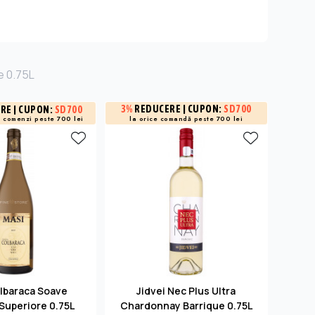
e 0.75L
3%
REDUCERE
| CUPON:
SD700
ERE
| CUPON:
SD700
15%
R
a
comenzi peste 700 lei
și -3% 
la orice comandă peste 700 lei
lbaraca Soave
Jidvei Nec Plus Ultra
Zoni
Superiore 0.75L
Chardonnay Barrique 0.75L
Supe