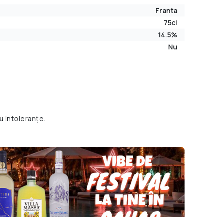
Franta
75cl
14.5%
Nu
u intoleranțe.