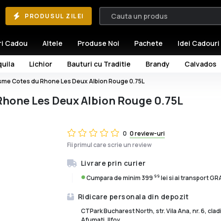
PRODUSUL ZILEI
ri Cadou
Altele
Produse Noi
Pachete
Idei Cadouri
uila
Lichior
Bauturi cu Traditie
Brandy
Calvados
sme Cotes du Rhone Les Deux Albion Rouge 0.75L
Rhone Les Deux Albion Rouge 0.75L
0
0 review-uri
Fii primul care scrie un review
Livrare prin curier
99
Cumpara de minim 399
lei si ai transport G
Ridicare personala din depozit
CTPark Bucharest North, str. Vila Ana, nr. 6, cla
Afumati, Ilfov