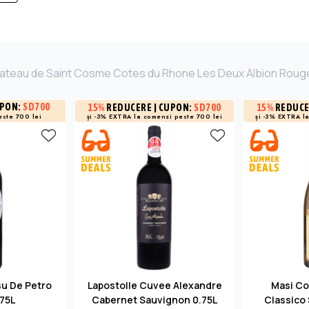
hateau de Saint Cosme Cotes du Rhone Les Deux Albion Roug
UPON:
SD700
15%
REDUCERE
| CUPON:
SD700
15%
REDUC
și -3% EXTRA la
comenzi peste 700 lei
și -3% EXTRA l
este 700 lei
su De Petro
Lapostolle Cuvee Alexandre
Masi Co
.75L
Cabernet Sauvignon 0.75L
Classico 