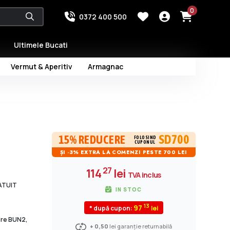
0
0372 400 500
Ultimele Bucati
Vermut & Aperitiv
Armagnac
SD700
15% REDUCERE
FOLOSIND
CUPONUL
ȘI -3% EXTRA LA COMENZI PESTE 700 LEI
27
114
lei
TVA inclus
RATUIT
IN STOC
13
97
* după cupon:
dire BUN2,
+ 0,50
lei garanție returnabilă