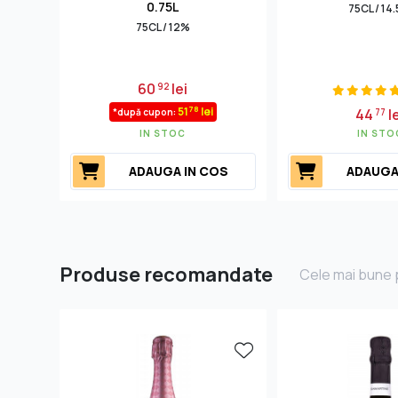
0.75L
75CL / 14
75CL / 12%
60
lei
92
78
51
lei
44
l
*după cupon:
77
IN STOC
IN STO
ADAUGA IN COS
ADAUGA
Produse recomandate
Cele mai bune p