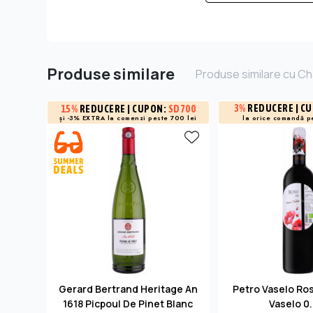
Produse similare
Produse similare cu C
3%
REDUCERE
| C
15%
REDUCERE
| CUPON:
SD700
și -3% EXTRA la
comenzi peste 700 lei
la orice comandă p
Gerard Bertrand Heritage An
Petro Vaselo Ro
1618 Picpoul De Pinet Blanc
Vaselo 0