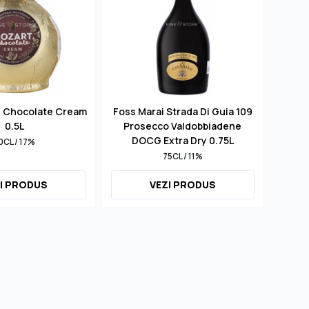
d Chocolate Cream
Foss Marai Strada Di Guia 109
S
0.5L
Prosecco Valdobbiadene
Mill
DOCG Extra Dry 0.75L
0CL / 17%
75CL / 11%
I PRODUS
VEZI PRODUS