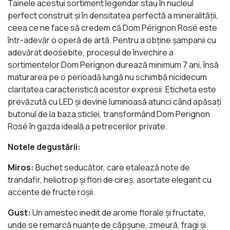
Tainele acestui sortiment legendar stau în nucleul
perfect construit şi în densitatea perfectă a mineralităţii,
ceea ce ne face să credem că Dom Pérignon Rosé este
într-adevăr o operă de artă. Pentru a obţine şampanii cu
adevărat deosebite, procesul de învechire a
sortimentelor Dom Perignon durează minimum 7 ani, însă
maturarea pe o perioadă lungă nu schimbă nicidecum
claritatea caracteristică acestor expresii. Eticheta este
prevăzută cu LED şi devine luminoasă atunci când apăsaţi
butonul de la baza sticlei, transformând Dom Perignon
Rosé în gazda ideală a petrecerilor private.
Notele degustării:
Miros:
Buchet seducător, care etalează note de
trandafir, heliotrop şi flori de cireş, asortate elegant cu
accente de fructe roşii.
Gust:
Un amestec inedit de arome florale şi fructate,
unde se remarcă nuanţe de căpşune, zmeură, fragi şi