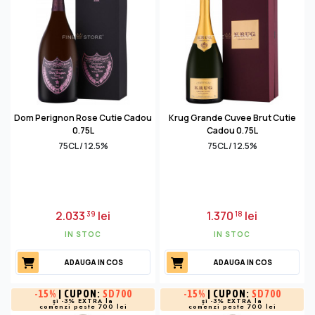
Dom Perignon Rose Cutie Cadou
Krug Grande Cuvee Brut Cutie
0.75L
Cadou 0.75L
75CL / 12.5%
75CL / 12.5%
2.033
lei
1.370
lei
39
18
IN STOC
IN STOC
ADAUGA IN COS
ADAUGA IN COS
-
15%
| CUPON:
SD700
-
15%
| CUPON:
SD700
și -3% EXTRA la
și -3% EXTRA la
comenzi peste 700 lei
comenzi peste 700 lei