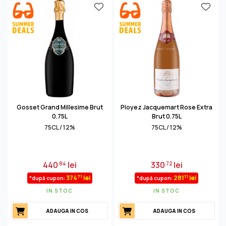
Gosset Grand Millesime Brut
Ployez Jacquemart Rose Extra
0.75L
Brut 0.75L
75CL / 12%
75CL / 12%
440
lei
330
lei
84
72
71
11
374
lei
281
lei
*după cupon:
*după cupon:
IN STOC
IN STOC
ADAUGA IN COS
ADAUGA IN COS