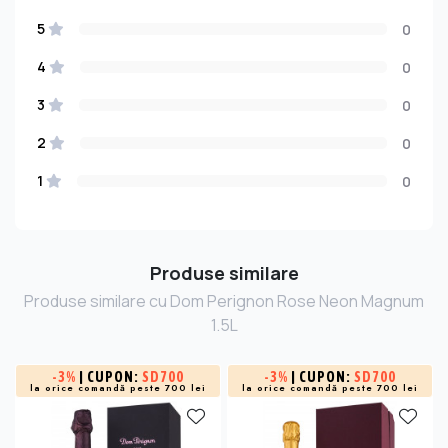
5
0
4
0
3
0
2
0
1
0
Produse similare
Produse similare cu Dom Perignon Rose Neon Magnum
1.5L
-
3%
| CUPON:
SD700
-
3%
| CUPON:
SD700
la orice comandă peste 700 lei
la orice comandă peste 700 lei