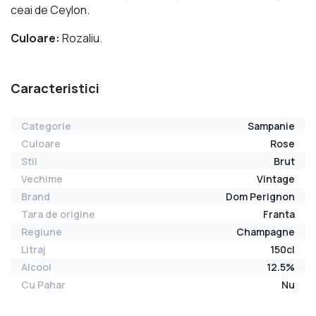
ceai de Ceylon.
Culoare:
Rozaliu.
Caracteristici
Categorie
Sampanie
Culoare
Rose
Stil
Brut
Vechime
Vintage
Brand
Dom Perignon
Tara de origine
Franta
Regiune
Champagne
Litraj
150cl
Alcool
12.5%
Cu Pahar
Nu