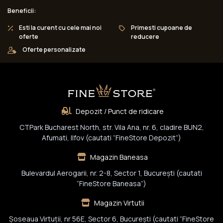
Beneficii:
Esti la curent cu cele mai noi
Primesti cupoane de
oferte
reducere
Oferte personalizate
Depozit / Punct de ridicare
CTPark Bucharest North, str. Vila Ana, nr. 6, cladire BUN2,
Afumati, Ilfov (cautati “FineStore Depozit”)
Magazin Baneasa
Bulevardul Aerogarii, nr. 2-8, Sector 1, Bucureşti (cautati
“FineStore Baneasa”)
Magazin Virtutii
Șoseaua Virtuții, nr 56E, Sector 6, București (cautati “FineStore