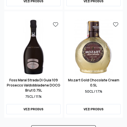
VEZI PRODUS
VEZI PRODUS
Foss Marai Strada Di Guia 109
Mozart Gold Chocolate Cream
Prosecco Valdobbiadene DOCG
0.5L
Brut 0.75L
50CL / 17%
75CL / 11%
VEZI PRODUS
VEZI PRODUS