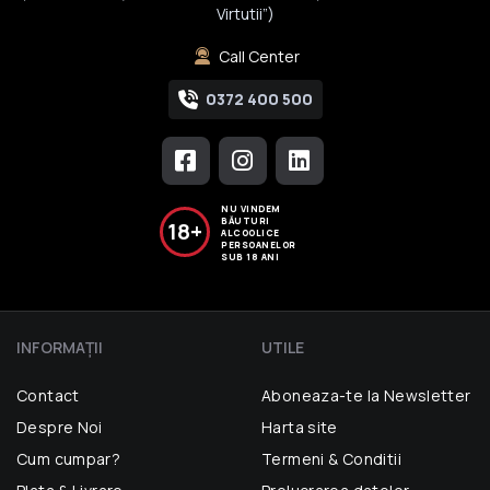
Virtutii”)
Call Center
0372 400 500
NU VINDEM
BĂUTURI
18+
ALCOOLICE
PERSOANELOR
SUB 18 ANI
INFORMAŢII
UTILE
Contact
Aboneaza-te la Newsletter
Despre Noi
Harta site
Cum cumpar?
Termeni & Conditii