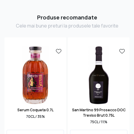
Produse recomandate
Cele mai bune preturi la produsele tale favorite
Serum Coqueta 0.7L
San Martino 99 Prosecco DOC
Treviso Brut 0.75L
70CL / 35%
75CL / 11%