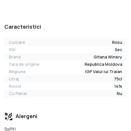
Caracteristici
Culoare
Rosu
Stil
Sec
Brand
Gitana Winery
Tara de origine
Republica Moldova
Regiune
IGP Valul lui Traian
Litraj
75cl
Alcool
14%
Cu Pahar
Nu
Alergeni
Sulfiti