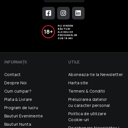
NU VINDEM
BĂUTURI
18+
ALCOOLICE
PERSOANELOR
SUB 18 ANI
INFORMAŢII
UTILE
Contact
Aboneaza-te la Newsletter
Despre Noi
Harta site
Cum cumpar?
Termeni & Conditii
Plata & Livrare
Prelucrarea datelor
cu caracter personal
Program de lucru
Politica de utilizare
Bauturi Evenimente
Cookie-uri
Bauturi Nunta
Dezabonare Newsletter /