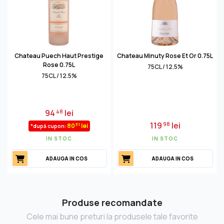
Chateau Puech Haut Prestige
Chateau Minuty Rose Et Or 0.75L
Rose 0.75L
75CL / 12.5%
75CL / 12.5%
94
lei
48
119
lei
98
31
80
lei
*după cupon:
IN STOC
IN STOC
ADAUGA IN COS
ADAUGA IN COS
Produse recomandate
Cele mai bune preturi la produsele tale favorite