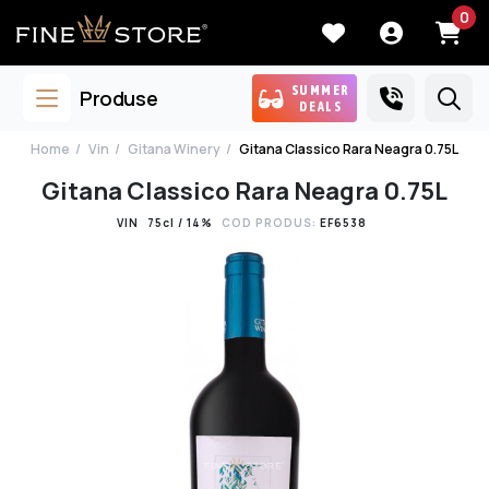
0
SUMMER
Produse
DEALS
Home
Vin
Gitana Winery
Gitana Classico Rara Neagra 0.75L
Gitana Classico Rara Neagra 0.75L
VIN
75cl / 14%
COD PRODUS:
EF6538