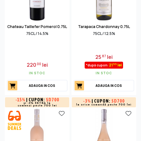
Chateau Taillefer Pomerol 0.75L
Tarapaca Chardonnay 0.75L
75CL / 14.5%
75CL / 12.5%
25
lei
87
220
lei
00
99
21
lei
*după cupon:
IN STOC
IN STOC
ADAUGA IN COS
ADAUGA IN COS
-
15%
| CUPON:
SD700
-
3%
| CUPON:
SD700
și -3% EXTRA la
la orice comandă peste 700 lei
comenzi peste 700 lei