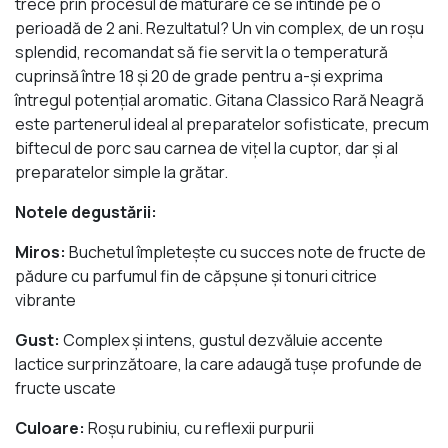
trece prin procesul de maturare ce se întinde pe o
perioadă de 2 ani. Rezultatul? Un vin complex, de un roşu
splendid, recomandat să fie servit la o temperatură
cuprinsă între 18 și 20 de grade pentru a-şi exprima
întregul potenţial aromatic. Gitana Classico Rară Neagră
este partenerul ideal al preparatelor sofisticate, precum
biftecul de porc sau carnea de vițel la cuptor, dar și al
preparatelor simple la grătar.
Notele degustării:
Miros:
Buchetul împletește cu succes note de fructe de
pădure cu parfumul fin de căpșune și tonuri citrice
vibrante
Gust:
Complex şi intens, gustul dezvăluie accente
lactice surprinzătoare, la care adaugă tușe profunde de
fructe uscate
Culoare:
Roşu rubiniu, cu reflexii purpurii