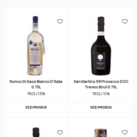
Ronco Di Sassi Bianco D'Italia
San Martino 99 Prosecco DOC
0.75L
Treviso Brut 0.75L
75CL / 13%
75CL / 11%
VEZI PRODUS
VEZI PRODUS