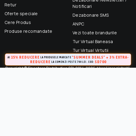
Retur
Notificari
Oferte speciale
Dezabonare SMS
Cere Produs
ANPC
Produse recomandate
Vezi toate brandurile
Tur Virtual Baneasa
Tur Virtual Virtutii
15% REDUCERE
"SUMMER DEALS" + 3% EXTRA-
AI
LA PRODUSELE MARCATE
REDUCERE
SD700
LA COMENZI PESTE 700 LEI. COD:
Copyright © Finestore Distribution SRL 2014-2026. Marcă inregistrată.
Toate drepturile rezervate.
FineStore este marca inregistrata a Finestore Distribution SRL