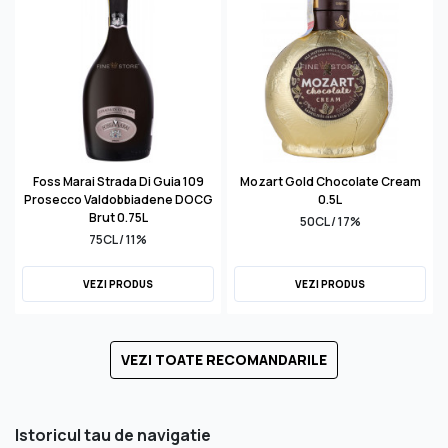
Foss Marai Strada Di Guia 109
Mozart Gold Chocolate Cream
Prosecco Valdobbiadene DOCG
0.5L
Brut 0.75L
50CL / 17%
75CL / 11%
VEZI PRODUS
VEZI PRODUS
VEZI TOATE RECOMANDARILE
Istoricul tau de navigatie