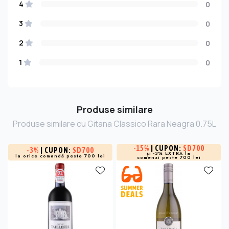
4
0
3
0
2
0
1
0
Produse similare
Produse similare cu Gitana Classico Rara Neagra 0.75L
-
15%
| CUPON:
SD700
-
3%
| CUPON:
SD700
și -3% EXTRA la
la orice comandă peste 700 lei
comenzi peste 700 lei