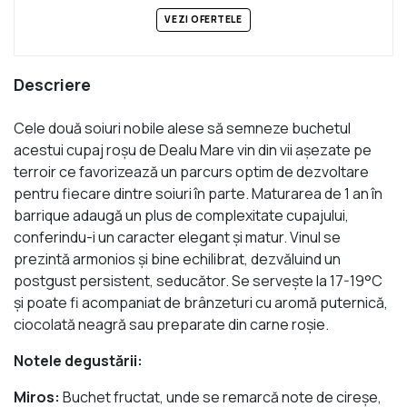
VEZI OFERTELE
Descriere
Cele două soiuri nobile alese să semneze buchetul
acestui cupaj roşu de Dealu Mare vin din vii aşezate pe
terroir ce favorizează un parcurs optim de dezvoltare
pentru fiecare dintre soiuri în parte. Maturarea de 1 an în
barrique adaugă un plus de complexitate cupajului,
conferindu-i un caracter elegant şi matur. Vinul se
prezintă armonios şi bine echilibrat, dezvăluind un
postgust persistent, seducător. Se serveşte la 17-19°C
şi poate fi acompaniat de brânzeturi cu aromă puternică,
ciocolată neagră sau preparate din carne roşie.
Notele degustării:
Miros:
Buchet fructat, unde se remarcă note de cireşe,