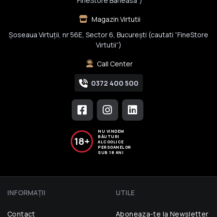
“FineStore Baneasa”)
Magazin Virtutii
Șoseaua Virtuții, nr 56E, Sector 6, București (cautati “FineStore
Virtutii”)
Call Center
0372 400 500
NU VINDEM
BĂUTURI
18+
ALCOOLICE
PERSOANELOR
SUB 18 ANI
INFORMAŢII
UTILE
Contact
Aboneaza-te la Newsletter