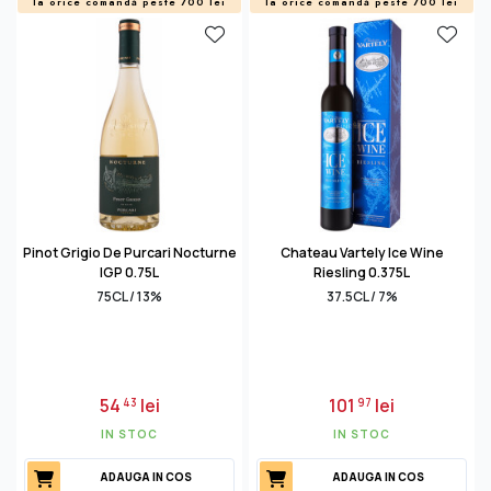
la orice comandă peste 700 lei
la orice comandă peste 700 lei
Pinot Grigio De Purcari Nocturne
Chateau Vartely Ice Wine
IGP 0.75L
Riesling 0.375L
75CL / 13%
37.5CL / 7%
54
lei
101
lei
43
97
IN STOC
IN STOC
ADAUGA IN COS
ADAUGA IN COS