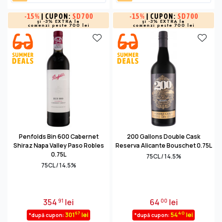
-
15%
| CUPON:
SD700
-
15%
| CUPON:
SD700
și -3% EXTRA la
și -3% EXTRA la
comenzi peste 700 lei
comenzi peste 700 lei
Penfolds Bin 600 Cabernet
200 Gallons Double Cask
Shiraz Napa Valley Paso Robles
Reserva Alicante Bouschet 0.75L
0.75L
75CL / 14.5%
75CL / 14.5%
354
lei
64
lei
91
00
67
40
301
lei
54
lei
*după cupon:
*după cupon: