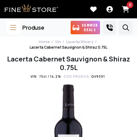
0
SUMMER
Produse
DEALS
Home
Vin
Lacerta Winery
Lacerta Cabernet Sauvignon & Shiraz 0.75L
Lacerta Cabernet Sauvignon & Shiraz
0.75L
VIN
75cl / 14.2%
COD PRODUS:
QV9301