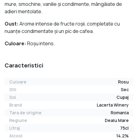
mure, smochine, vanilie şi condimente, mângâiate de
adieri mentolate.
Gust:
Arome intense de fructe roşii, completate cu
nuanţe condimentate şi un pic de cafea.
Culoare:
Roşu intens.
Caracteristici
Culoare
Rosu
Stil
Sec
Soi
Cupaj
Brand
Lacerta Winery
Tara de origine
Romania
Regiune
Dealu Mare
Litraj
75cl
Alcool
14.2%