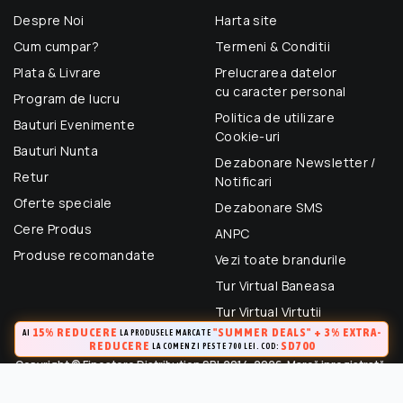
Despre Noi
Harta site
Cum cumpar?
Termeni & Conditii
Plata & Livrare
Prelucrarea datelor
cu caracter personal
Program de lucru
Politica de utilizare
Bauturi Evenimente
Cookie-uri
Bauturi Nunta
Dezabonare Newsletter /
Retur
Notificari
Oferte speciale
Dezabonare SMS
Cere Produs
ANPC
Produse recomandate
Vezi toate brandurile
Tur Virtual Baneasa
Tur Virtual Virtutii
15% REDUCERE
"SUMMER DEALS" + 3% EXTRA-
AI
LA PRODUSELE MARCATE
REDUCERE
SD700
LA COMENZI PESTE 700 LEI. COD:
Copyright © Finestore Distribution SRL 2014-2026. Marcă inregistrată.
Toate drepturile rezervate.