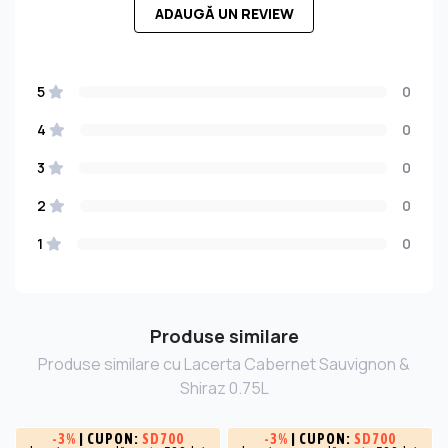
ADAUGĂ UN REVIEW
5
0
4
0
3
0
2
0
1
0
Produse similare
Produse similare cu Lacerta Cabernet Sauvignon &
Shiraz 0.75L
-
3%
| CUPON:
SD700
-
3%
| CUPON:
SD700