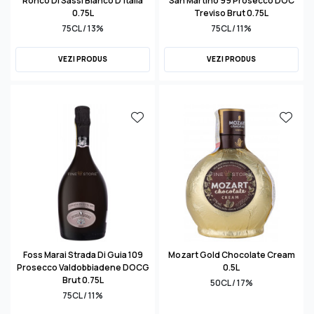
Ronco Di Sassi Bianco D'Italia
San Martino 99 Prosecco DOC
0.75L
Treviso Brut 0.75L
75CL / 13%
75CL / 11%
VEZI PRODUS
VEZI PRODUS
Foss Marai Strada Di Guia 109
Mozart Gold Chocolate Cream
Prosecco Valdobbiadene DOCG
0.5L
Brut 0.75L
50CL / 17%
75CL / 11%