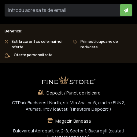
Beneficii:
Esti la curent cu cele mai noi
Primesti cupoane de
oferte
reducere
Oferte personalizate
Depozit / Punct de ridicare
CTPark Bucharest North, str. Vila Ana, nr. 6, cladire BUN2,
Afumati, Ilfov (cautati “FineStore Depozit”)
Magazin Baneasa
Bulevardul Aerogarii, nr. 2-8, Sector 1, Bucureşti (cautati