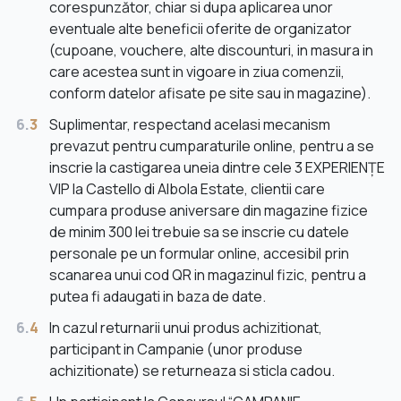
corespunzător, chiar si dupa aplicarea unor
eventuale alte beneficii oferite de organizator
(cupoane, vouchere, alte discounturi, in masura in
care acestea sunt in vigoare in ziua comenzii,
conform datelor afisate pe site sau in magazine).
6.
3
Suplimentar, respectand acelasi mecanism
prevazut pentru cumparaturile online, pentru a se
inscrie la castigarea uneia dintre cele 3 EXPERIENȚE
VIP la Castello di Albola Estate, clientii care
cumpara produse aniversare din magazine fizice
de minim 300 lei trebuie sa se inscrie cu datele
personale pe un formular online, accesibil prin
scanarea unui cod QR in magazinul fizic, pentru a
putea fi adaugati in baza de date.
6.
4
In cazul returnarii unui produs achizitionat,
participant in Campanie (unor produse
achizitionate) se returneaza si sticla cadou.