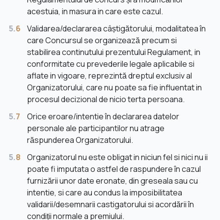
acestuia, in masura in care este cazul.
5.
6
Validarea/declararea câștigătorului, modalitatea în
care Concursul se organizează precum si
stabilirea continutului prezentului Regulament, in
conformitate cu prevederile legale aplicabile si
aflate in vigoare, reprezintă dreptul exclusiv al
Organizatorului, care nu poate sa fie influentat in
procesul decizional de nicio terta persoana.
5.
7
Orice eroare/intentie în declararea datelor
personale ale participantilor nu atrage
răspunderea Organizatorului.
5.
8
Organizatorul nu este obligat in niciun fel si nici nu ii
poate fi imputata o astfel de raspundere în cazul
furnizării unor date eronate, din greseala sau cu
intentie, si care au condus la imposibilitatea
validarii/desemnarii castigatorului si acordării în
condiții normale a premiului.