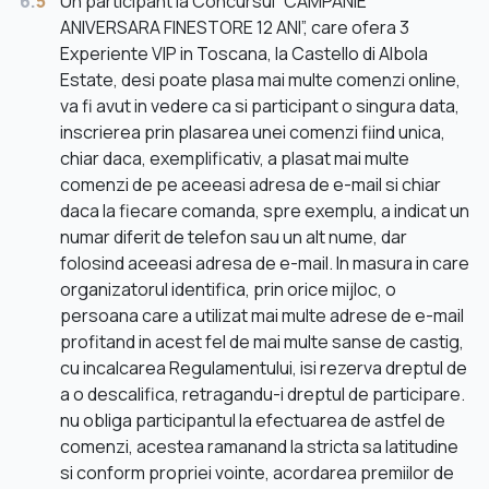
6.
5
Un participant la Concursul “CAMPANIE
ANIVERSARA FINESTORE 12 ANI”, care ofera 3
Experiente VIP in Toscana, la Castello di Albola
Estate, desi poate plasa mai multe comenzi online,
va fi avut in vedere ca si participant o singura data,
inscrierea prin plasarea unei comenzi fiind unica,
chiar daca, exemplificativ, a plasat mai multe
comenzi de pe aceeasi adresa de e-mail si chiar
daca la fiecare comanda, spre exemplu, a indicat un
numar diferit de telefon sau un alt nume, dar
folosind aceeasi adresa de e-mail. In masura in care
organizatorul identifica, prin orice mijloc, o
persoana care a utilizat mai multe adrese de e-mail
profitand in acest fel de mai multe sanse de castig,
cu incalcarea Regulamentului, isi rezerva dreptul de
a o descalifica, retragandu-i dreptul de participare.
nu obliga participantul la efectuarea de astfel de
comenzi, acestea ramanand la stricta sa latitudine
si conform propriei vointe, acordarea premiilor de