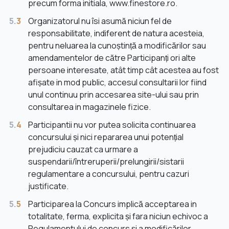
precum forma initiala, www.finestore.ro.
5.
3
Organizatorul nu îsi asumă niciun fel de
responsabilitate, indiferent de natura acesteia,
pentru neluarea la cunoștință a modificărilor sau
amendamentelor de către Participanți ori alte
persoane interesate, atât timp cât acestea au fost
afișate in mod public, accesul consultarii lor fiind
unul continuu prin accesarea site-ului sau prin
consultarea in magazinele fizice.
5.
4
Participantii nu vor putea solicita continuarea
concursului și nici repararea unui potențial
prejudiciu cauzat ca urmare a
suspendarii/întreruperii/prelungirii/sistarii
regulamentare a concursului, pentru cazuri
justificate.
5.
5
Participarea la Concurs implică acceptarea in
totalitate, ferma, explicita și fara niciun echivoc a
Regulamentului de concurs și a modificărilor