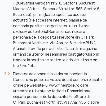
– Bulevardul Aerogarii nr.2-8, Sector 1, Bucuresti;
Magazin Virtutii – Soseaua Virtutii nr. 56E, Sector 6,
Bucuresti), prin mijloace specifice acestor
activitati (fie accesare internet, plasare de
comanda pe site-ul organizatorului cu livrare
exclusiv pe teritoriul Romaniei sau ridicare
personală de la depozitul FineStore din CTPark
Bucharest North, str. Vila Ana, nr. 6, cladire BUN2,
Afumati, Ilfov, fie prin achizitie fizica din magazine,
urmand ca ulterior desemnarea castigatorului prin
tragere la sorti sa se realizeze prin vizualizare on
line / live/ etc.
3.
2
Plasarea de comenzi in vederea inscrierii la
Concurs nu poate sa vizeze decat comenzi plasate
online pe website-ul www.finestore.ro care
urmeaza a fi livrate pe teritoriul Romaniei sau
ridicate personal de la depozitul FineStore din
CTPark Bucharest North, str. Vila Ana, nr. 6, cladire