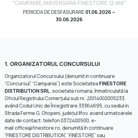
"CAMPANIE ANIVERSARA FINESTORE 12 ANI"
PERIODA DE DESFASURARE
01.06.2026 –
30.06.2026
1. ORGANIZATORUL CONCURSULUI
Organizatorul Concursului (denumit in continuare
“Concursul”, “Campania”) este Societatea
FINESTORE
DISTRIBUTION SRL
, societate romana, înmatriculată la
Oficiul Registrului Comerţului sub nr. J2014002005233,
având Codul Unic de Înregistrare 33364695, cu sediul in
Strada Ferme G, Otopeni, judeţul Ilfov, avand urmatoarele
date de contact: telefon 0372400500, e-
mail:
office@finestore.ro
, denumită în continuare
“FINESTORE DISTRIBUTION”, “FINESTORE” sau