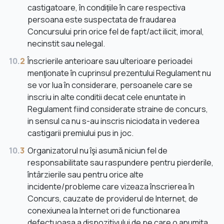
castigatoare, în condițiile în care respectiva
persoana este suspectata de fraudarea
Concursului prin orice fel de fapt/act ilicit, imoral,
necinstit sau nelegal.
10.
2
Înscrierile anterioare sau ulterioare perioadei
menţionate în cuprinsul prezentului Regulament nu
se vor lua în considerare, persoanele care se
inscriu in alte conditii decat cele enuntate in
Regulament fiind considerate straine de concurs,
in sensul ca nu s-au inscris niciodata in vederea
castigarii premiului pus in joc.
10.
3
Organizatorul nu îşi asumă niciun fel de
responsabilitate sau raspundere pentru pierderile,
întârzierile sau pentru orice alte
incidente/probleme care vizeaza înscrierea în
Concurs, cauzate de providerul de Internet, de
conexiunea la Internet ori de functionarea
defectuoasa a dispozitivului de pe care o anumita