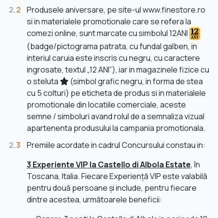
2.
2
Produsele aniversare, pe site-ul www.finestore.ro
si in materialele promotionale care se refera la
comezi online, sunt marcate cu simbolul 12ANI
(badge/pictograma patrata, cu fundal galben, in
interiul caruia este inscris cu negru, cu caractere
ingrosate, textul „12 ANI”), iar in magazinele fizice cu
o steluta
(simbol grafic negru, in forma de stea
cu 5 colturi) pe eticheta de produs si in materialele
promotionale din locatiile comerciale, aceste
semne / simboluri avand rolul de a semnaliza vizual
apartenenta produsului la campania promotionala.
2.
3
Premiile acordate in cadrul Concursului constau in:
3 Experiente VIP la Castello di Albola Estate
, în
Toscana, Italia. Fiecare Experiență VIP este valabilă
pentru două persoane și include, pentru fiecare
dintre acestea, următoarele beneficii: