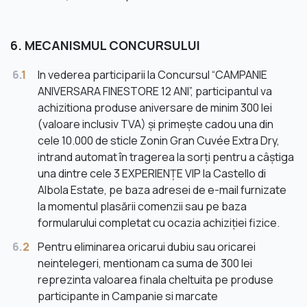
6. MECANISMUL CONCURSULUI
6.
1
In vederea participarii la Concursul “CAMPANIE
ANIVERSARA FINESTORE 12 ANI”, participantul va
achizitiona produse aniversare de minim 300 lei
(valoare inclusiv TVA) și primește cadou una din
cele 10.000 de sticle Zonin Gran Cuvée Extra Dry,
intrand automat în tragerea la sorți pentru a câștiga
una dintre cele 3 EXPERIENȚE VIP la Castello di
Albola Estate, pe baza adresei de e-mail furnizate
la momentul plasării comenzii sau pe baza
formularului completat cu ocazia achiziției fizice.
6.
2
Pentru eliminarea oricarui dubiu sau oricarei
neintelegeri, mentionam ca suma de 300 lei
reprezinta valoarea finala cheltuita pe produse
participante in Campanie si marcate