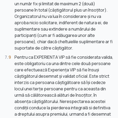
un număr fix și limitat de maximum 2 (două)
persoane în total (câștigătorul plus un însoțitor).
Organizatorul nu va lua în considerare și nu va
aproba nicio solicitare, indiferent de natura ei, de
suplimentare sau extindere a numărului de
participanți (cum ar fi adăugarea unor alte
persoane), chiar dacă cheltuielile suplimentare ar fi
suportate de către câștigător.
7.
9
Pentru ca EXPERIENTA VIP să fie considerata valida,
este obligatoriu ca una dintre cele două persoane
care efectuează Experiența VIP să fie însuși
câștigătorul desemnat și validat oficial. Este strict
interzis ca persoana câștigătoare să își cedeze
locul unei terțe persoane pentru ca aceasta din
urmă să călătorească alături de însoțitor, în
absența câștigătorului. Nerespectarea acestei
condiții conduce la pierderea integrală si definitiva
a dreptului asupra premiului, urmand a fi desemnat