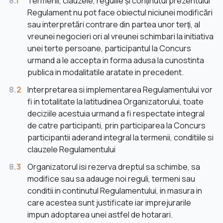
8.
1
Termenii, clauzele, regulile și conținutul prezentului
Regulament nu pot face obiectul niciunei modificări
sau interpretări contrare din partea unor terți, al
vreunei negocieri ori al vreunei schimbari la initiativa
unei terte persoane, participantul la Concurs
urmand a le accepta in forma adusa la cunostinta
publica in modalitatile aratate in precedent.
8.
2
Interpretarea si implementarea Regulamentului vor
fi in totalitate la latitudinea Organizatorului, toate
deciziile acestuia urmand a fi respectate integral
de catre participanti, prin participarea la Concurs
participantii aderand integral la termenii, conditiile si
clauzele Regulamentului
8.
3
Organizatorul isi rezerva dreptul sa schimbe, sa
modifice sau sa adauge noi reguli, termeni sau
conditii in continutul Regulamentului, in masura in
care acestea sunt justificate iar imprejurarile
impun adoptarea unei astfel de hotarari.