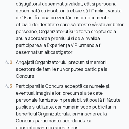
câștigătorul desemnat și validat, cât și persoana
desemnată ca însoțitor, trebuie să fi împlinit vârsta
de 18 ani. În lipsa prezentării unor documente
oficiale de identitate care să ateste vârsta ambelor
persoane, Organizatorul își rezervă dreptul de a
anula acordarea premiului și de a invalida
participarea la Experiența VIP, urmand a fi
desemnat un alt castigator.
4.
2
Angajatii Organizatorului precum si membrii
acestora de familie nu vor putea participa la
Concurs.
4.
3
Participanții la Concurs acceptă ca numele și,
eventual, imaginile lor, precum si alte date
personale furnizate in prealabil, să poată fi făcute
publice și utilizate, dar numai în scop publicitar in
beneficiul Organizatorului, prin inscrierea la
Concurs participantul acordandu-si
consimtamantul in acest sens.