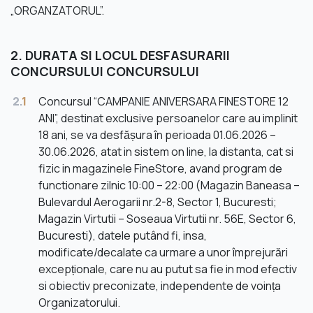
„ORGANZATORUL”.
2. DURATA SI LOCUL DESFASURARII
CONCURSULUI CONCURSULUI
2.
1
Concursul “CAMPANIE ANIVERSARA FINESTORE 12
ANI”, destinat exclusive persoanelor care au implinit
18 ani, se va desfășura în perioada 01.06.2026 –
30.06.2026, atat in sistem on line, la distanta, cat si
fizic in magazinele FineStore, avand program de
functionare zilnic 10:00 – 22:00 (Magazin Baneasa –
Bulevardul Aerogarii nr.2-8, Sector 1, Bucuresti;
Magazin Virtutii – Soseaua Virtutii nr. 56E, Sector 6,
Bucuresti), datele putând fi, insa,
modificate/decalate ca urmare a unor împrejurări
excepționale, care nu au putut sa fie in mod efectiv
si obiectiv preconizate, independente de voința
Organizatorului.