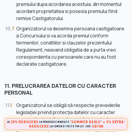
premiului dupa acordarea acestuia, din momentul
acordarii proprietatea si posesia premiului fiind
remise Castigatorului.
10.
7
Organizatorul va desemna persoana castigatoare
a Concursului si va acorda premiul conform
termenilor, conditiilor si clauzelor prezentului
Regulament, neavand obligatia de a purta vreo
corespondenta cu persoanele care nu au fost
declarate castigatoare.
11. PRELUCRAREA DATELOR CU CARACTER
PERSONAL
11.
1
Organizatorul se obligă să respecte prevederile
legislației privind protecția datelor cu caracter
personal inclusiv, în mod special, prevederile
15% REDUCERE
"SUMMER DEALS" + 3% EXTRA-
AI
LA PRODUSELE MARCATE
Regulamentului (UE) 2016/679 al Parlamentului
REDUCERE
SD700
LA COMENZI PESTE 700 LEI. COD: