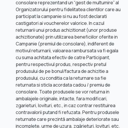
consolare reprezentand un “gest de multumire” al
Organizatorului pentru fidelitatea clientilor care au
participat la campanie si nu au fost declarati
castigatori ai voucherelor valorice. In cazul
returnarii unui produs achizitionat (unor produse
achizitionate) prin utilizarea beneficiilor oferite in
Campanie (premiul de consolare), indiferent de
motivul returnarii, valoarea rambursata va fi egala
cu suma achitata efectiv de catre Participant,
pentru respectivul produs, respectiv pretul
produsului de pe bonul/factura de achizitie a
produsului, cu conditia ca la returnare sa fie
returnata si sticla acordata cadou / premiu de
consolare. Toate produsele se vor returna in
ambalajele originale, intacte, fara modificari,
zgarieturi, lovituri, etc., in caz contrar restituirea
contravalorii putand fi refuzata. Pentru produsele
returnate care prezintă ambalaje deteriorate sau
incomplete, urme de uzura, zgârieturi, lovituri, etc.