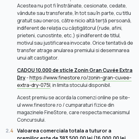
Acestea nu pot fi înstrăinate, cesionate, cedate,
vândute sau transferate, în tot sau în parte, cu titlu
gratuit sau oneros, către nicio altă terță persoană,
indiferent de relația cu câștigătorul (rude, afini,
prieteni, cunostinte, etc.) și indiferent de titlul,
motivul sau justificarea invocate. Orice tentativă de
transfer atrage anularea premiului si desemnarea
unui alt castigator.
CADOU 10.000 de sticle Zonin Gran Cuvée Extra
Dry
-
https://www.finestore.ro/zonin-gran-cuvee-
extra-dry-075l
, in limita stocului disponibil.
Acest premiu se acorda la comenzi online pe site-
ul www.finestore.ro / cumparaturi fizice din
magazinele FineStore, care respecta mecanismul
Concursului.
2.
4
Valoarea comerciala totala a tuturor a
premiilor este de 383.500,00 lei (16.000,00 lei