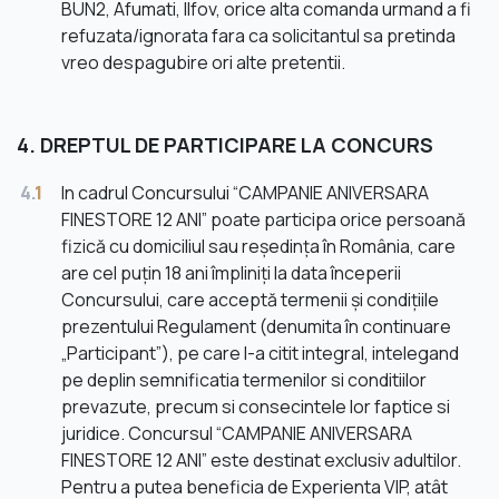
BUN2, Afumati, Ilfov, orice alta comanda urmand a fi
refuzata/ignorata fara ca solicitantul sa pretinda
vreo despagubire ori alte pretentii.
4. DREPTUL DE PARTICIPARE LA CONCURS
4.
1
In cadrul Concursului “CAMPANIE ANIVERSARA
FINESTORE 12 ANI” poate participa orice persoană
fizică cu domiciliul sau reședința în România, care
are cel puțin 18 ani împliniți la data începerii
Concursului, care acceptă termenii și condițiile
prezentului Regulament (denumita în continuare
„Participant”), pe care l-a citit integral, intelegand
pe deplin semnificatia termenilor si conditiilor
prevazute, precum si consecintele lor faptice si
juridice. Concursul “CAMPANIE ANIVERSARA
FINESTORE 12 ANI” este destinat exclusiv adultilor.
Pentru a putea beneficia de Experienta VIP, atât