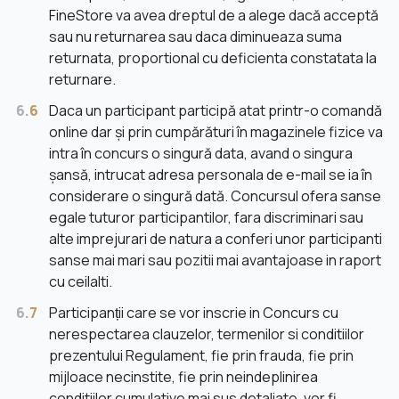
FineStore va avea dreptul de a alege dacă acceptă
sau nu returnarea sau daca diminueaza suma
returnata, proportional cu deficienta constatata la
returnare.
6.
6
Daca un participant participă atat printr-o comandă
online dar și prin cumpărături în magazinele fizice va
intra în concurs o singură data, avand o singura
șansă, intrucat adresa personala de e-mail se ia în
considerare o singură dată. Concursul ofera sanse
egale tuturor participantilor, fara discriminari sau
alte imprejurari de natura a conferi unor participanti
sanse mai mari sau pozitii mai avantajoase in raport
cu ceilalti.
6.
7
Participanții care se vor inscrie in Concurs cu
nerespectarea clauzelor, termenilor si conditiilor
prezentului Regulament, fie prin frauda, fie prin
mijloace necinstite, fie prin neindeplinirea
conditiilor cumulative mai sus detaliate, vor fi