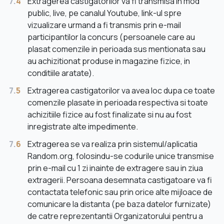
7.
4
Extragerea castigatorilor va fi transmisa in mod
public, live, pe canalul Youtube, link-ul spre
vizualizare urmand a fi transmis prin e-mail
participantilor la concurs (persoanele care au
plasat comenzile in perioada sus mentionata sau
au achizitionat produse in magazine fizice, in
conditiile aratate).
7.
5
Extragerea castigatorilor va avea loc dupa ce toate
comenzile plasate in perioada respectiva si toate
achizitiile fizice au fost finalizate si nu au fost
inregistrate alte impedimente.
7.
6
Extragerea se va realiza prin sistemul/aplicatia
Random.org, folosindu-se codurile unice transmise
prin e-mail cu 1 zi inainte de extragere sau in ziua
extragerii. Persoana desemnata castigatoare va fi
contactata telefonic sau prin orice alte mijloace de
comunicare la distanta (pe baza datelor furnizate)
de catre reprezentantii Organizatorului pentru a