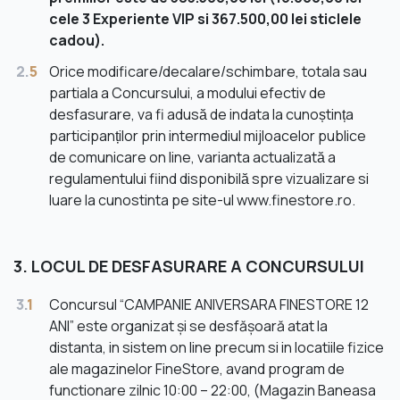
cele 3 Experiente VIP si 367.500,00 lei sticlele
cadou).
2.
5
Orice modificare/decalare/schimbare, totala sau
partiala a Concursului, a modului efectiv de
desfasurare, va fi adusă de indata la cunoștința
participanților prin intermediul mijloacelor publice
de comunicare on line, varianta actualizată a
regulamentului fiind disponibilă spre vizualizare si
luare la cunostinta pe site-ul www.finestore.ro.
3. LOCUL DE DESFASURARE A CONCURSULUI
3.
1
Concursul “CAMPANIE ANIVERSARA FINESTORE 12
ANI” este organizat și se desfășoară atat la
distanta, in sistem on line precum si in locatiile fizice
ale magazinelor FineStore, avand program de
functionare zilnic 10:00 – 22:00, (Magazin Baneasa