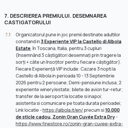
7. DESCRIEREA PREMIULUI. DESEMNAREA
CASTIGATORULUI
7.
1
Organizatorul pune in joc premii destinate adultilor
constand in
3 Experiente VIP la Castello di Albola
Estate
, în Toscana, Italia, pentru 3 cupluri
(însemnând 3 câștigători desemnați prin tragere la
sorți + câte un însoțitor pentru fiecare câștigător).
Fiecare Experiență VIP include: Cazare 3 nopti la
Castello di Albola in perioada 10 - 13 Septembrie
2026 pentru 2 persoane; Demi-pensiune inclusa; 2
experiente winery/estate; bilete de avion tur-retur;
transfer de la aeroport la locatie si inapoi;
asistenta si comunicare pe toata durata perioadei;
Link locatie -
https://albola.it/en/
precum si
10.000
de sticle cadou, Zonin Gran Cuvée Extra Dry
-
https://www.finestore.ro/zonin-gran-cuvee-extra-