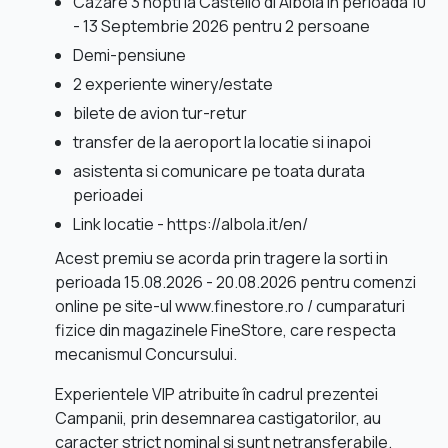
Cazare 3 nopti la Castello di Albola in perioada 10
- 13 Septembrie 2026 pentru 2 persoane
Demi-pensiune
2 experiente winery/estate
bilete de avion tur-retur
transfer de la aeroport la locatie si inapoi
asistenta si comunicare pe toata durata
perioadei
Link locatie - https://albola.it/en/
Acest premiu se acorda prin tragere la sorti in
perioada 15.08.2026 - 20.08.2026 pentru comenzi
online pe site-ul www.finestore.ro / cumparaturi
fizice din magazinele FineStore, care respecta
mecanismul Concursului.
Experientele VIP atribuite în cadrul prezentei
Campanii, prin desemnarea castigatorilor, au
caracter strict nominal și sunt netransferabile.