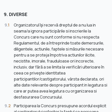
9. DIVERSE
9.
1
Organizatorul îşi rezervă dreptul de a nu lua in
seama/a ignora participările si inscrierile la
Concurs care nu sunt conforme si nu respecta
Regulamentul, de a întreprinde toate demersurile,
diligentele, actiunile, faptele si măsurile necesare
pentru a se proteja împotriva actiunilor ilicite,
necistite, imorale, frauduloase ori incorecte,
inclusiv, dar fără a se limita la verificări ulterioare în
ceea ce priveşte identitatea
participantilor/castigatorului, vârsta declarata, ori
alte date relevante despre participant in legatura si
care ar putea avea legatura cu organizarea si
desfasurarea Concursului.
9.
2
Participarea la Concurs presupune acordul explicit
al castigatorului referitor la faptul ca persoana,