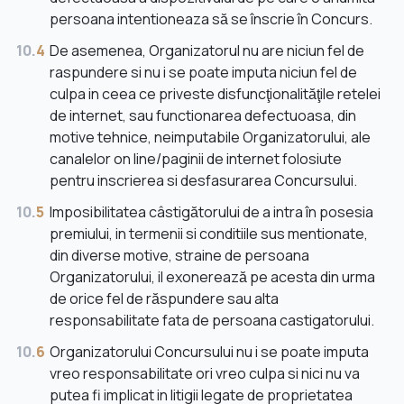
persoana intentioneaza să se înscrie în Concurs.
10.
4
De asemenea, Organizatorul nu are niciun fel de
raspundere si nu i se poate imputa niciun fel de
culpa in ceea ce priveste disfuncţionalităţile retelei
de internet, sau functionarea defectuoasa, din
motive tehnice, neimputabile Organizatorului, ale
canalelor on line/paginii de internet folosiute
pentru inscrierea si desfasurarea Concursului.
10.
5
Imposibilitatea câstigătorului de a intra în posesia
premiului, in termenii si conditiile sus mentionate,
din diverse motive, straine de persoana
Organizatorului, il exonerează pe acesta din urma
de orice fel de răspundere sau alta
responsabilitate fata de persoana castigatorului.
10.
6
Organizatorului Concursului nu i se poate imputa
vreo responsabilitate ori vreo culpa si nici nu va
putea fi implicat in litigii legate de proprietatea