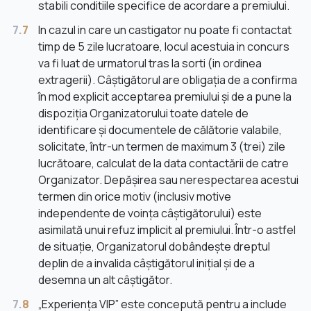
stabili conditiile specifice de acordare a premiului.
7.
7
In cazul in care un castigator nu poate fi contactat
timp de 5 zile lucratoare, locul acestuia in concurs
va fi luat de urmatorul tras la sorti (in ordinea
extragerii). Câștigătorul are obligația de a confirma
în mod explicit acceptarea premiului și de a pune la
dispoziția Organizatorului toate datele de
identificare și documentele de călătorie valabile,
solicitate, într-un termen de maximum 3 (trei) zile
lucrătoare, calculat de la data contactării de catre
Organizator. Depășirea sau nerespectarea acestui
termen din orice motiv (inclusiv motive
independente de voința câștigătorului) este
asimilată unui refuz implicit al premiului. Într-o astfel
de situație, Organizatorul dobândește dreptul
deplin de a invalida câștigătorul inițial și de a
desemna un alt câștigător.
7.
8
„Experiența VIP” este concepută pentru a include